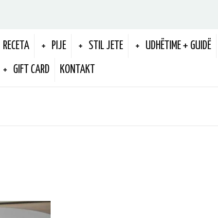
RECETA
PIJE
STIL JETE
UDHËTIME + GUIDË
GIFT CARD
KONTAKT