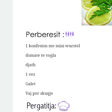
1 konfesion me mini wurstel
domate te vogla
djath
1 vez
Galet
Vaj per skuqje