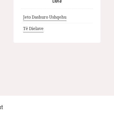
Libra
Jeto Dashuro Ushqehu
Të Dielave
kt