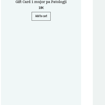
Gift Card 1 mujor pa Patologji
18
€
Add to cart
Abonim për Pa
A
S