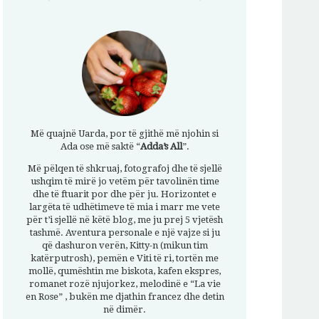
Më quajnë Uarda, por të gjithë më njohin si
Ada ose më saktë “
Adda’s All
”.
Më pëlqen të shkruaj, fotografoj dhe të sjellë
ushqim të mirë jo vetëm për tavolinën time
dhe të ftuarit por dhe për ju. Horizontet e
largëta të udhëtimeve të mia i marr me vete
për t’i sjellë në këtë blog, me ju prej 5 vjetësh
tashmë. Aventura personale e një vajze si ju
që dashuron verën, Kitty-n (mikun tim
katërputrosh), pemën e Viti të ri, tortën me
mollë, qumështin me biskota, kafen ekspres,
romanet rozë njujorkez, melodinë e “La vie
en Rose” , bukën me djathin francez dhe detin
në dimër.