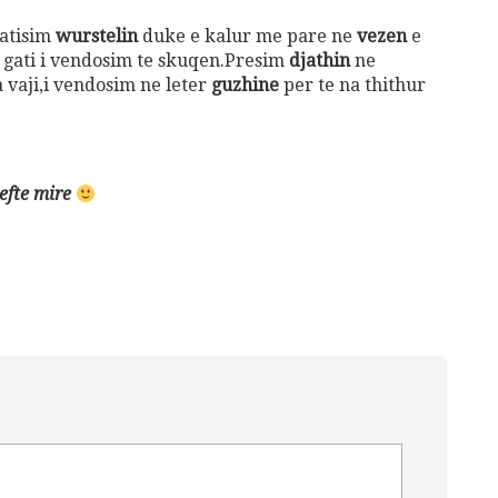
Gift Card 3 mujore per Patologji
atisim
wurstelin
duke e kalur me pare ne
vezen
e
70
€
e gati i vendosim te skuqen.Presim
djathin
ne
Add to cart
 vaji,i vendosim ne leter
guzhine
per te na thithur
befte mire
shuro Ushqehu
10
€
dd to cart