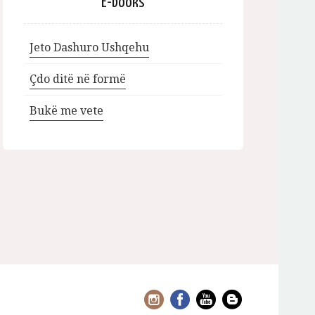
E-books
Jeto Dashuro Ushqehu
Çdo ditë në formë
Bukë me vete