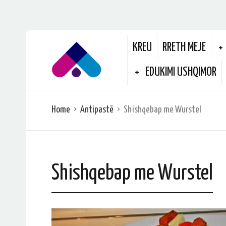
KREU
RRETH MEJE
EDUKIMI USHQIMOR
Home
Antipastë
Shishqebap me Wurstel
Shishqebap me Wurstel