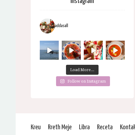
Instagram
addasall
Load More...
Follow on Instagram
Kreu
Rreth Meje
Libra
Receta
Konta