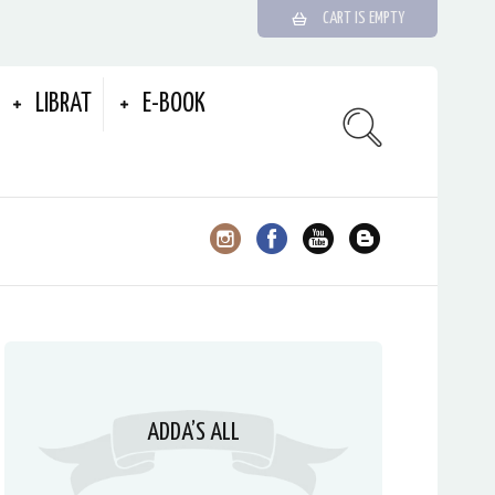
CART IS EMPTY
LIBRAT
E-BOOK
ADDA’S ALL