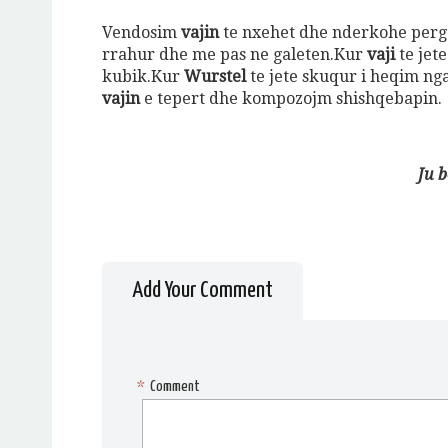
Vendosim
vajin
te nxehet dhe nderkohe perg
rrahur dhe me pas ne galeten.Kur
vaji
te jet
kubik.Kur
Wurstel
te jete skuqur i heqim nga
vajin
e tepert dhe kompozojm shishqebapin.
Ju 
Jeto Da
A
Add Your Comment
*
Comment