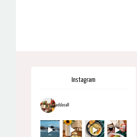
Instagram
addasall