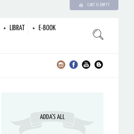
CART IS EMPTY
LIBRAT
E-BOOK
ADDA’S ALL