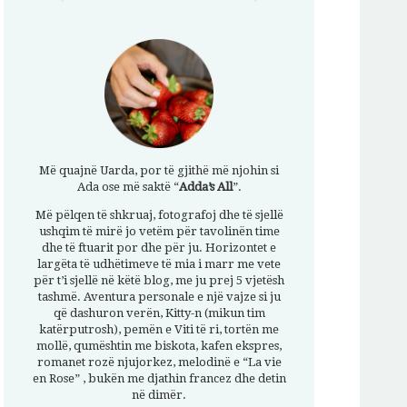
Më quajnë Uarda, por të gjithë më njohin si
Ada ose më saktë “
Adda’s All
”.
Më pëlqen të shkruaj, fotografoj dhe të sjellë
ushqim të mirë jo vetëm për tavolinën time
dhe të ftuarit por dhe për ju. Horizontet e
largëta të udhëtimeve të mia i marr me vete
për t’i sjellë në këtë blog, me ju prej 5 vjetësh
tashmë. Aventura personale e një vajze si ju
që dashuron verën, Kitty-n (mikun tim
katërputrosh), pemën e Viti të ri, tortën me
mollë, qumështin me biskota, kafen ekspres,
romanet rozë njujorkez, melodinë e “La vie
en Rose” , bukën me djathin francez dhe detin
në dimër.