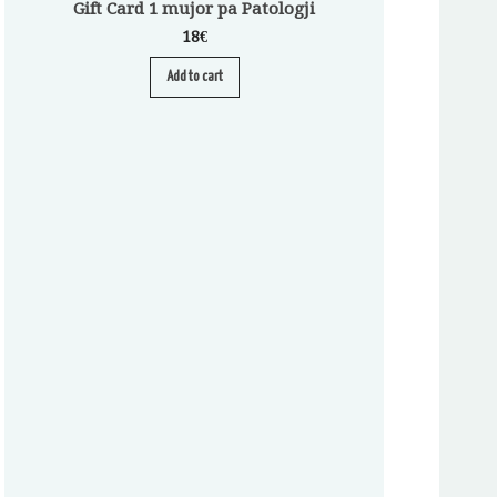
Gift Card 1 mujor pa Patologji
18
€
Add to cart
Abonim për Pa
A
S