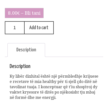
8.00€ – Bli tani
Add to cart
Description
Description
Ky libër dixhital është një përmbledhje krijuese
e recetave të mia healthy për ti sjell çdo ditë në
tavolinat tuaja. I konceptuar që t’iu shoqëroj dy
vaktet kryesore të ditës po njëkosisht tju mbaj
në formë dhe me energji.