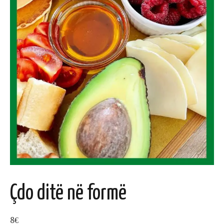
Çdo ditë në formë
8
€