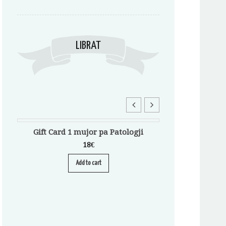
LIBRAT
Gift Card 1 mujor pa Patologji
Abonim për Pa
A
18
€
Add to cart
S