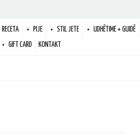
RECETA
PIJE
STIL JETE
UDHËTIME + GUIDË
GIFT CARD
KONTAKT