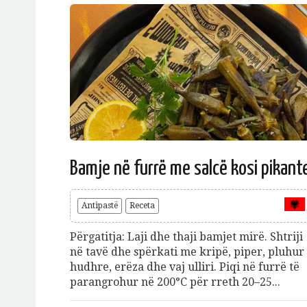
Bamje në furrë me salcë kosi pikant
Antipastë
Receta
Përgatitja: Laji dhe thaji bamjet mirë. Shtriji
në tavë dhe spërkati me kripë, piper, pluhur
hudhre, erëza dhe vaj ulliri. Piqi në furrë të
parangrohur në 200°C për rreth 20–25...