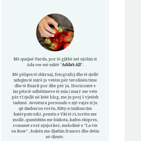
Më quajnë Uarda, por të gjithë më njohin si
Ada ose më saktë “
Adda’s All
”.
Më pëlqen të shkruaj, fotografoj dhe të sjellë
ushqim të mirë jo vetëm për tavolinën time
dhe të ftuarit por dhe për ju. Horizontet e
largëta të udhëtimeve të mia i marr me vete
për t’i sjellë në këtë blog, me ju prej 5 vjetësh
tashmë. Aventura personale e një vajze si ju
që dashuron verën, Kitty-n (mikun tim
katërputrosh), pemën e Viti të ri, tortën me
mollë, qumështin me biskota, kafen ekspres,
romanet rozë njujorkez, melodinë e “La vie
en Rose” , bukën me djathin francez dhe detin
në dimër.