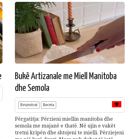
e
Bukë Artizanale me Miell Manitoba
dhe Semola
Brumërat
Receta
Përgatitja: Përzieni miellin manitoba dhe
semola me majanë e thatë. Në ujin e vakët
tretni kripën dhe shtojeni te mielli. Përziejeni