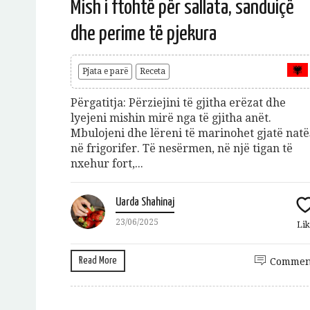
Mish i ftohtë për sallata, sanduiçë
dhe perime të pjekura
Pjata e parë
Receta
Përgatitja: Përziejini të gjitha erëzat dhe
lyejeni mishin mirë nga të gjitha anët.
Mbulojeni dhe lëreni të marinohet gjatë natë
në frigorifer. Të nesërmen, në një tigan të
Jeto Da
nxehur fort,...
A
Uarda Shahinaj
23/06/2025
Lik
Read More
Commen