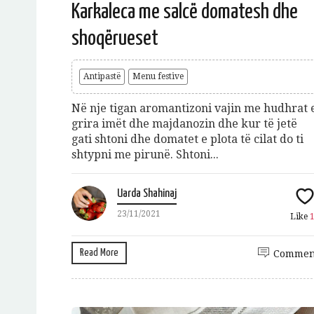
Karkaleca me salcë domatesh dhe
shoqërueset
Antipastë
Menu festive
Në nje tigan aromantizoni vajin me hudhrat 
grira imët dhe majdanozin dhe kur të jetë
gati shtoni dhe domatet e plota të cilat do ti
shtypni me pirunë. Shtoni...
Uarda Shahinaj
23/11/2021
Like
Read More
Commen