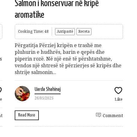
Salmon i konservuar në kripë
Gift Card 3 mujore per Patologji
70
€
aromatike
Add to cart
Cooking Time: 48
Antipastë
Receta
Përgatitja Përziej kripën e trashë me
pluhurin e hudhrës, barin e qepës dhe
s
piperin rozë. Në një enë të përshtatshme,
vendos një shtresë të përzierjes së kripës dhe
shuro Ushqehu
shtrije salmonin...
10
€
dd to cart
Uarda Shahinaj
26/05/2025
e
Like
Read More
t
Comment