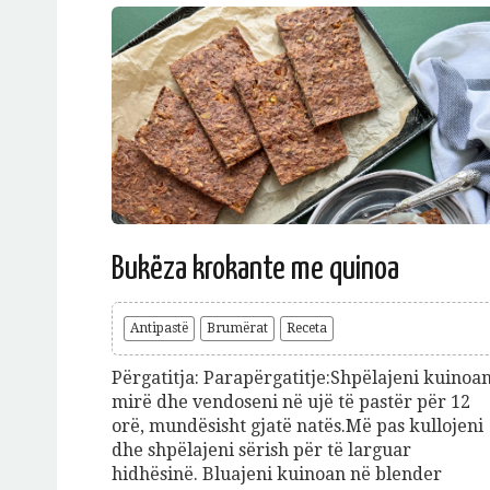
Bukëza krokante me quinoa
Antipastë
Brumërat
Receta
Përgatitja: Parapërgatitje:Shpëlajeni kuinoa
mirë dhe vendoseni në ujë të pastër për 12
orë, mundësisht gjatë natës.Më pas kullojeni
dhe shpëlajeni sërish për të larguar
hidhësinë. Bluajeni kuinoan në blender