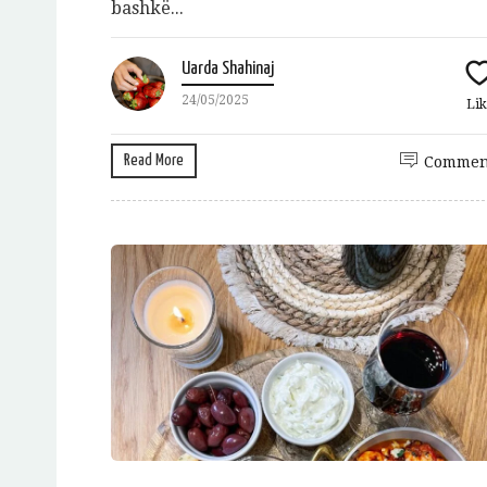
bashkë...
Uarda Shahinaj
24/05/2025
Lik
Read More
Commen