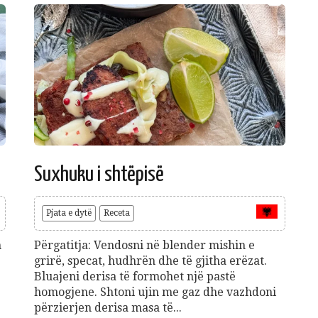
Suxhuku i shtëpisë
Pjata e dytë
Receta
n
Përgatitja: Vendosni në blender mishin e
grirë, specat, hudhrën dhe të gjitha erëzat.
Bluajeni derisa të formohet një pastë
homogjene. Shtoni ujin me gaz dhe vazhdoni
përzierjen derisa masa të...