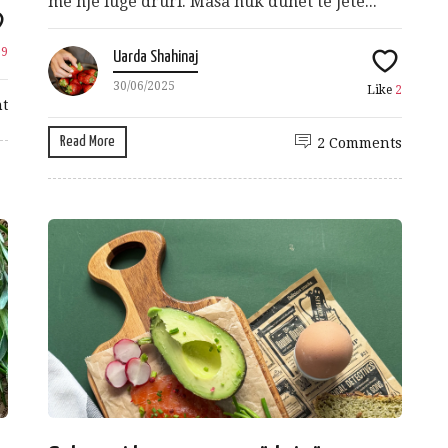
me një lugë druri. Masa nuk duhet të jetë...
e
9
Uarda Shahinaj
30/06/2025
Like
2
t
Read More
2 Comments