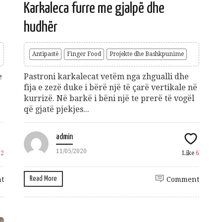
Karkaleca furre me gjalpë dhe
hudhër
Antipastë
Finger Food
Projekte dhe Bashkpunime
e
Pastroni karkalecat vetëm nga zhgualli dhe
fija e zezë duke i bërë një të çarë vertikale në
kurrizë. Në barkë i bëni një te prerë të vogël
që gjatë pjekjes...
admin
11/05/2020
12
Like
6
Read More
t
Comment