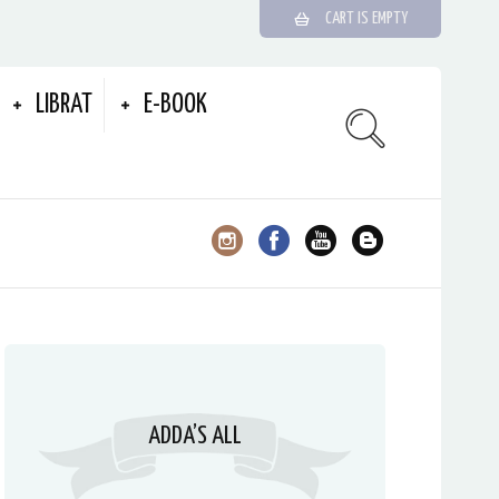
CART IS EMPTY
LIBRAT
E-BOOK
ADDA’S ALL