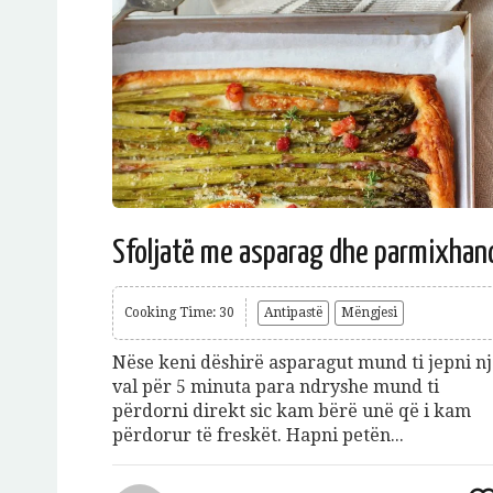
Sfoljatë me asparag dhe parmixhan
Cooking Time: 30
Antipastë
Mëngjesi
Nëse keni dëshirë asparagut mund ti jepni n
val për 5 minuta para ndryshe mund ti
përdorni direkt sic kam bërë unë që i kam
përdorur të freskët. Hapni petën...