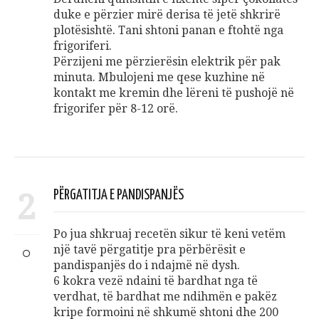
duke e përzier mirë derisa të jetë shkrirë
plotësishtë. Tani shtoni panan e ftohtë nga
frigoriferi.
Përzijeni me përzierësin elektrik për pak
minuta. Mbulojeni me qese kuzhine në
kontakt me kremin dhe lëreni të pushojë në
frigorifer për 8-12 orë.
2
PËRGATITJA E PANDISPANJËS
Po jua shkruaj recetën sikur të keni vetëm
një tavë përgatitje pra përbërësit e
pandispanjës do i ndajmë në dysh.
6 kokra vezë ndaini të bardhat nga të
verdhat, të bardhat me ndihmën e pakëz
kripe formoini në shkumë shtoni dhe 200