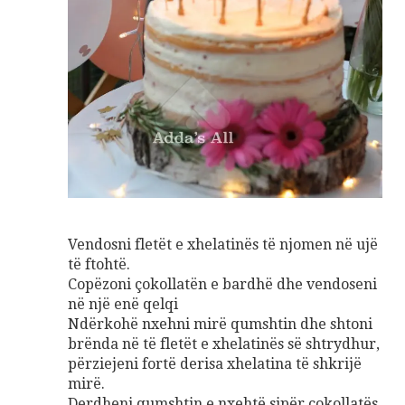
Vendosni fletët e xhelatinës të njomen në ujë
të ftohtë.
Copëzoni çokollatën e bardhë dhe vendoseni
në një enë qelqi
Ndërkohë nxehni mirë qumshtin dhe shtoni
brënda në të fletët e xhelatinës së shtrydhur,
përziejeni fortë derisa xhelatina të shkrijë
mirë.
Derdheni qumshtin e nxehtë sipër çokollatës