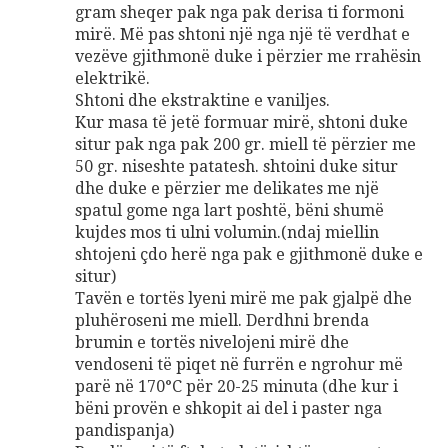
gram sheqer pak nga pak derisa ti formoni
mirë. Më pas shtoni një nga një të verdhat e
vezëve gjithmonë duke i përzier me rrahësin
elektrikë.
Shtoni dhe ekstraktine e vaniljes.
Kur masa të jetë formuar mirë, shtoni duke
situr pak nga pak 200 gr. miell të përzier me
50 gr. niseshte patatesh. shtoini duke situr
dhe duke e përzier me delikates me një
spatul gome nga lart poshtë, bëni shumë
kujdes mos ti ulni volumin.(ndaj miellin
shtojeni çdo herë nga pak e gjithmonë duke e
situr)
Tavën e tortës lyeni mirë me pak gjalpë dhe
pluhëroseni me miell. Derdhni brenda
brumin e tortës nivelojeni mirë dhe
vendoseni të piqet në furrën e ngrohur më
parë në 170°C për 20-25 minuta (dhe kur i
bëni provën e shkopit ai del i paster nga
pandispanja)