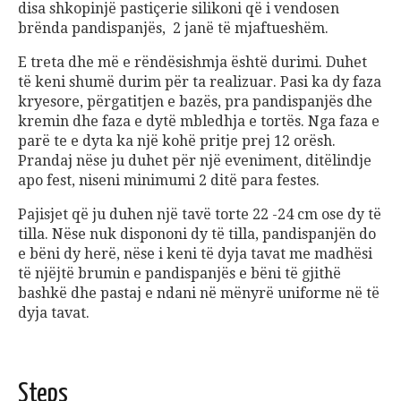
disa shkopinjë pastiçerie silikoni që i vendosen
brënda pandispanjës, 2 janë të mjaftueshëm.
E treta dhe më e rëndësishmja është durimi. Duhet
të keni shumë durim për ta realizuar. Pasi ka dy faza
kryesore, përgatitjen e bazës, pra pandispanjës dhe
kremin dhe faza e dytë mbledhja e tortës. Nga faza e
parë te e dyta ka një kohë pritje prej 12 orësh.
Prandaj nëse ju duhet për një eveniment, ditëlindje
apo fest, niseni minimumi 2 ditë para festes.
Pajisjet që ju duhen një tavë torte 22 -24 cm ose dy të
tilla. Nëse nuk dispononi dy të tilla, pandispanjën do
e bëni dy herë, nëse i keni të dyja tavat me madhësi
të njëjtë brumin e pandispanjës e bëni të gjithë
bashkë dhe pastaj e ndani në mënyrë uniforme në të
dyja tavat.
Steps