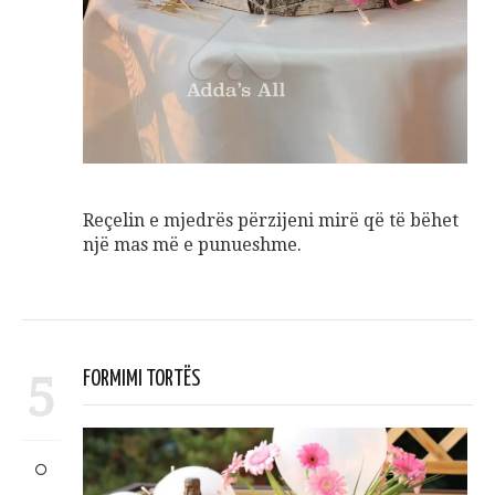
Reçelin e mjedrës përzijeni mirë që të bëhet
një mas më e punueshme.
5
FORMIMI TORTËS