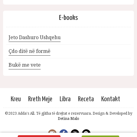
E-books
Jeto Dashuro Ushqehu
Çdo ditë në formë
Bukë me vete
Kreu
Rreth Meje
Libra
Receta
Kontakt
©2023 Adda's All. Të gjitha të drejtat e rezervuara. Design & Developed by
Detina Malo