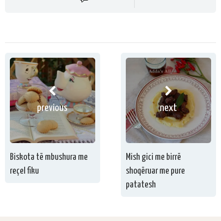
previous
next
Biskota të mbushura me
Mish gici me birrë
reçel fiku
shoqëruar me pure
patatesh