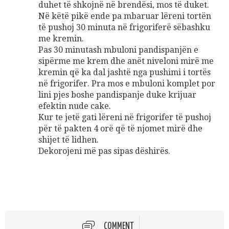
duhet të shkojnë në brendësi, mos të duket.
Në këtë pikë ende pa mbaruar lëreni tortën
të pushoj 30 minuta në frigoriferë sëbashku
me kremin.
Pas 30 minutash mbuloni pandispanjën e
sipërme me krem dhe anët niveloni mirë me
kremin që ka dal jashtë nga pushimi i tortës
në frigorifer. Pra mos e mbuloni komplet por
lini pjes boshe pandispanje duke krijuar
efektin nude cake.
Kur te jetë gati lëreni në frigorifer të pushoj
për të pakten 4 orë që të njomet mirë dhe
shijet të lidhen.
Dekorojeni më pas sipas dëshirës.
COMMENT