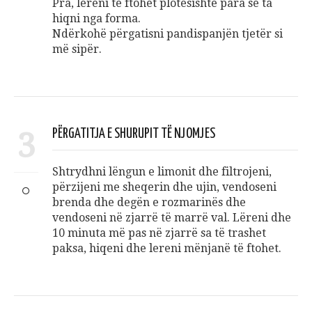
Pra, lëreni të ftohet plotësishtë para se ta
hiqni nga forma.
Ndërkohë përgatisni pandispanjën tjetër si
më sipër.
3
PËRGATITJA E SHURUPIT TË NJOMJES
Shtrydhni lëngun e limonit dhe filtrojeni,
përzijeni me sheqerin dhe ujin, vendoseni
brenda dhe degën e rozmarinës dhe
vendoseni në zjarrë të marrë val. Lëreni dhe
10 minuta më pas në zjarrë sa të trashet
paksa, hiqeni dhe lereni mënjanë të ftohet.