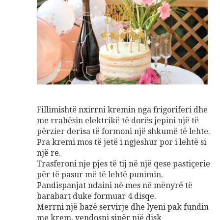
Fillimishtë nxirrni kremin nga frigoriferi dhe
me rrahësin elektrikë të dorës jepini një të
përzier derisa të formoni një shkumë të lehte.
Pra kremi mos të jetë i ngjeshur por i lehtë si
një re.
Trasferoni nje pjes të tij në një qese pastiçerie
për të pasur më të lehtë punimin.
Pandispanjat ndaini në mes në mënyrë të
barabart duke formuar 4 disqe.
Merrni një bazë servirje dhe lyeni pak fundin
me krem, vendosni sipër një disk