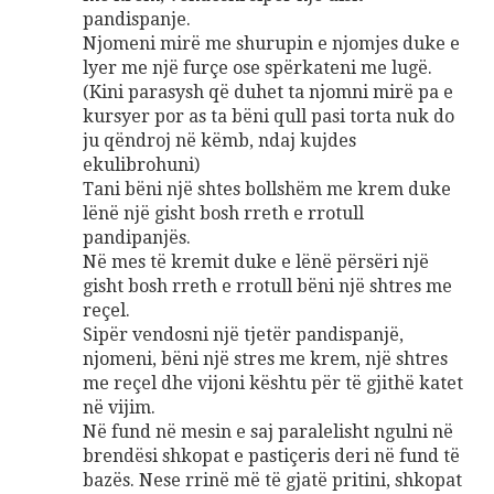
pandispanje.
Njomeni mirë me shurupin e njomjes duke e
lyer me një furçe ose spërkateni me lugë.
(Kini parasysh që duhet ta njomni mirë pa e
kursyer por as ta bëni qull pasi torta nuk do
ju qëndroj në këmb, ndaj kujdes
ekulibrohuni)
Tani bëni një shtes bollshëm me krem duke
lënë një gisht bosh rreth e rrotull
pandipanjës.
Në mes të kremit duke e lënë përsëri një
gisht bosh rreth e rrotull bëni një shtres me
reçel.
Sipër vendosni një tjetër pandispanjë,
njomeni, bëni një stres me krem, një shtres
me reçel dhe vijoni kështu për të gjithë katet
në vijim.
Në fund në mesin e saj paralelisht ngulni në
brendësi shkopat e pastiçeris deri në fund të
bazës. Nese rrinë më të gjatë pritini, shkopat