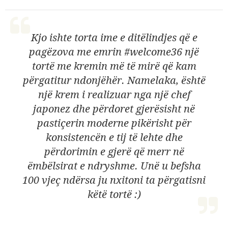
Kjo ishte torta ime e ditëlindjes që e
pagëzova me emrin #welcome36 një
tortë me kremin më të mirë që kam
përgatitur ndonjëhër. Namelaka, është
një krem i realizuar nga një chef
japonez dhe përdoret gjerësisht në
pastiçerin moderne pikërisht për
konsistencën e tij të lehte dhe
përdorimin e gjerë që merr në
ëmbëlsirat e ndryshme. Unë u befsha
100 vjeç ndërsa ju nxitoni ta përgatisni
këtë tortë :)