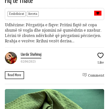
Fiq të Thatë
Ëmbëlsirat
Receta
Udhëzime: Përgatitja e fiqve: Pritini fiqtë në copa
shumë të vogla dhe njomini në qumështin e nxehur.
Lërini të zbuten ndërkohë që përgatisni përzierjen.
Rrahja e vezëve: Rrihni vezët derisa...
Uarda Shahinaj
02/06/2025
Like
Read More
Comment