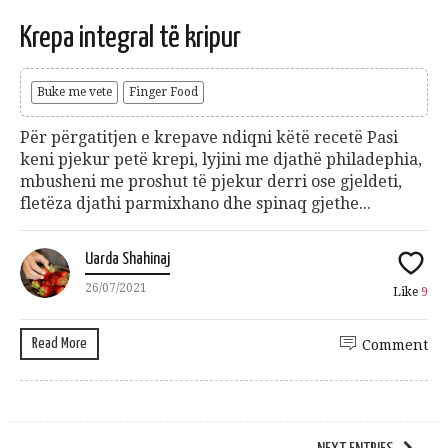
Krepa integral të kripur
Buke me vete
Finger Food
Për përgatitjen e krepave ndiqni këtë recetë Pasi
keni pjekur petë krepi, lyjini me djathë philadephia,
mbusheni me proshut të pjekur derri ose gjeldeti,
fletëza djathi parmixhano dhe spinaq gjethe...
Uarda Shahinaj
26/07/2021
Like
9
Read More
Comment