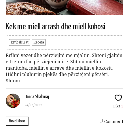
Kek me miell arrash dhe miell kokosi
Ëmbëlsirat
Receta
Rrihni vezët dhe përziejini me mjaltin. Shtoni gjalpin
e tretur dhe përziejeni mirë. Shtoni miellin
manitoba, miellin e arrave dhe miellin e kokosit.
Hidhni pluhurin pjekës dhe përziejeni përsëri.
Shtoni...
Uarda Shahinaj
24/05/2025
Like
1
Read More
Comment