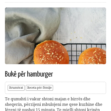
Bukë për hamburger
Brumërat
Receta për fëmije
Te qumshti i vakur shtoni majan e birrës dhe
sheqerin, përzijeni mbulojeni me qese kuzhine dhe
lëreni të pushoj 15 minuta. Te mielli shtoni kripën