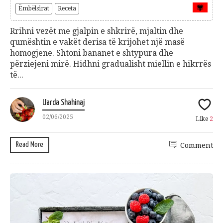
Ëmbëlsirat
Receta
Rrihni vezët me gjalpin e shkrirë, mjaltin dhe
qumështin e vakët derisa të krijohet një masë
homogjene. Shtoni bananet e shtypura dhe
përziejeni mirë. Hidhni gradualisht miellin e hikrrës
të...
Uarda Shahinaj
02/06/2025
Like
2
Read More
Comment