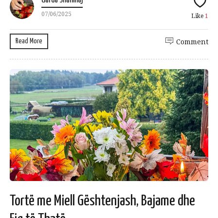
Uarda Shahinaj
07/06/2025
Like
1
Read More
Comment
Tortë me Miell Gështenjash, Bajame dhe