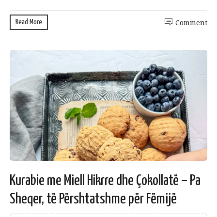
Read More
Comment
Kurabie me Miell Hikrre dhe Çokollatë – Pa
Sheqer, të Përshtatshme për Fëmijë