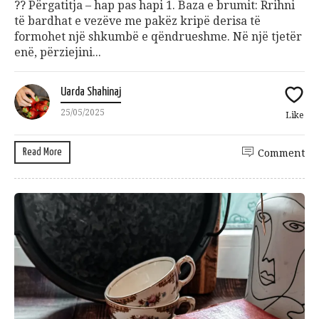
?‍? Përgatitja – hap pas hapi 1. Baza e brumit: Rrihni
të bardhat e vezëve me pakëz kripë derisa të
formohet një shkumbë e qëndrueshme. Në një tjetër
enë, përziejini...
Uarda Shahinaj
25/05/2025
Like
Read More
Comment