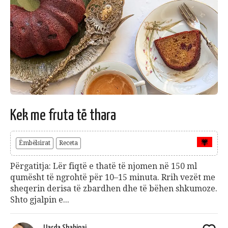
Kek me fruta të thara
Ëmbëlsirat
Receta
Përgatitja: Lër fiqtë e thatë të njomen në 150 ml
qumësht të ngrohtë për 10–15 minuta. Rrih vezët me
sheqerin derisa të zbardhen dhe të bëhen shkumoze.
Shto gjalpin e...