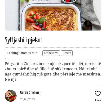
Syltjashi i pjekur
Cooking Time: 60 min
Ëmbëlsirat
Receta
Përgatitja Ziej orizin me ujë në zjarr të ulët, derisa të
zbutet mirë dhe të fillojë të shkërmoqet. Ndërkohë,
nga qumështi hiq një gotë dhe përzieje me niseshten.
Në një...
Uarda Shahinaj
26/05/2025
Like