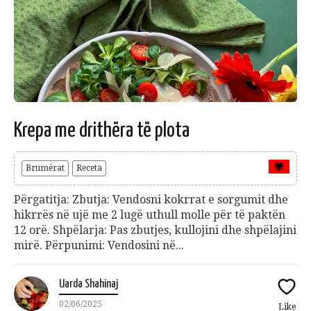
Krepa me drithëra të plota
Brumërat
Receta
Përgatitja: Zbutja: Vendosni kokrrat e sorgumit dhe
hikrrës në ujë me 2 lugë uthull molle për të paktën
12 orë. Shpëlarja: Pas zbutjes, kullojini dhe shpëlajini
mirë. Përpunimi: Vendosini në...
Uarda Shahinaj
02/06/2025
Like