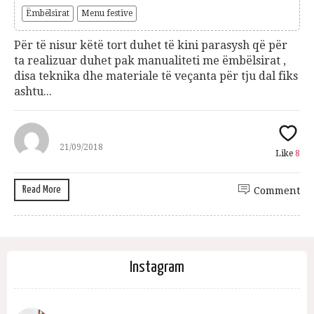
Ëmbëlsirat
Menu festive
Për të nisur këtë tort duhet të kini parasysh që për
ta realizuar duhet pak manualiteti me ëmbëlsirat ,
disa teknika dhe materiale të veçanta për tju dal fiks
ashtu...
21/09/2018
Like
8
Read More
Comment
Instagram