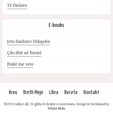
Të Dielave
E-books
Jeto Dashuro Ushqehu
Çdo ditë në formë
Bukë me vete
Kreu
Rreth Meje
Libra
Receta
Kontakt
©2023 Adda's All. Të gjitha të drejtat e rezervuara. Design & Developed by
Detina Malo