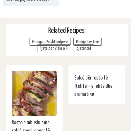
Related Recipes:
Menuja e Krishtlindjeve
Menuja Festive
Pjata per Vitin e Ri
pjatancat
Salcë për rosto të
ftohtë – e lehtë dhe
aromatike
Rosto e mbushur me
salcë speci, pancetë