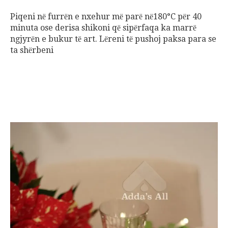
Piqeni nё furrёn e nxehur mё parё nё180°C pёr 40
minuta ose derisa shikoni qё sipёrfaqa ka marrё
ngjyrёn e bukur tё art. Lёreni tё pushoj paksa para se
ta shёrbeni