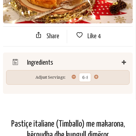
Share
Like
4
Ingredients
Adjust Servings:
Pastiçe italiane (Timballo) me makarona,
kёrpudha dhe kungull dimёror