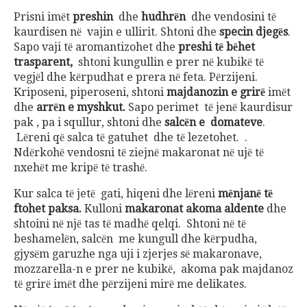
Prisni imёt
preshin
dhe
hudhrёn
dhe vendosini tё
kaurdisen nё vajin e ullirit. Shtoni dhe
specin djegёs
.
Sapo vaji tё aromantizohet dhe
preshi tё bёhet
trasparent,
shtoni kungullin e prer nё kubikё tё
vegjёl dhe kёrpudhat e prera nё feta. Pёrzijeni.
Kriposeni, piperoseni, shtoni
majdanozin e grirё
imёt
dhe
arrёn e myshkut.
Sapo perimet tё jenё kaurdisur
pak , pa i squllur, shtoni dhe
salcёn e domateve
.
Lёreni qё salca tё gatuhet dhe tё lezetohet. .
Ndёrkohё vendosni tё ziejnё makaronat nё ujё tё
nxehёt me kripё tё trashё.
Kur salca tё jetё gati, hiqeni dhe lёreni
mёnjanё tё
ftohet paksa.
Kulloni
makaronat akoma aldente
dhe
shtoini nё njё tas tё madhё qelqi. Shtoni nё tё
beshamelёn, salcёn me kungull dhe kёrpudha,
gjysёm garuzhe nga uji i zjerjes sё makaronave,
mozzarella-n e prer ne kubikё, akoma pak majdanoz
tё grirё imёt dhe pёrzijeni mirё me delikates.