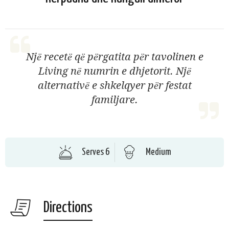
Njё recetё qё pёrgatita pёr tavolinen e
Living nё numrin e dhjetorit. Njё
alternativё e shkelqyer pёr festat
familjare.
Serves 6
Medium
Directions