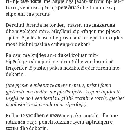
Nё njё
tavё torte
me hapje nga jashtё shtroni njё letёr
furre, vendosi sipёr njё
petё
brisé
dhe fundin e saj
shpojeni me pirunё.
Derdhni brёnda nё tortier, masёn me
makarona
dhe nivelojeni mirё. Mbylleni sipёrfaqen me pjesёn
tjetёr tё petёs brise dhe prisni anёt e tepёrta (kujdes
mos i hidhni pasi na duhen pёr dekor)
Palosni me kujdes anёt dukei izoluar mirё.
Sipёrfaqen shpojeni me pirunё dhe vendoseni nё
frigorifer tё pushoj paksa ndёrkohё qё merremi me
dekorin.
(Me pjesёn e mbetur tё anёve tё petёs, prisni foma
gjethesh me to dhe me pjesёn tjetёr krijoni toptha tё
vegjёl qe do i vendosni nё gjithё rrethin e tortёs, gjethet
vendosini tё shpёrndara nё sipёrfaqe)
Rrihni tё
verdhen e vezёs
me pak qumёsht dhe me
ndihmёn e njё peneli kuzhine lyeni
sipёrfaqen e
tortёs
dhe dekorin.