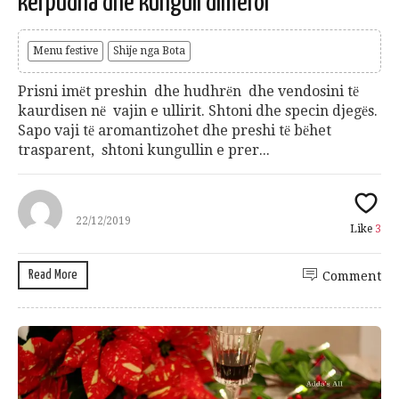
kёrpudha dhe kungull dimёror
Menu festive
Shije nga Bota
Prisni imёt preshin dhe hudhrёn dhe vendosini tё
kaurdisen nё vajin e ullirit. Shtoni dhe specin djegёs.
Sapo vaji tё aromantizohet dhe preshi tё bёhet
trasparent, shtoni kungullin e prer...
22/12/2019
Like
3
Read More
Comment