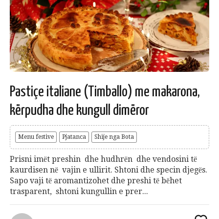
Pastiçe italiane (Timballo) me makarona,
kёrpudha dhe kungull dimёror
Menu festive
Pjatanca
Shije nga Bota
Prisni imёt preshin dhe hudhrёn dhe vendosini tё
kaurdisen nё vajin e ullirit. Shtoni dhe specin djegёs.
Sapo vaji tё aromantizohet dhe preshi tё bёhet
trasparent, shtoni kungullin e prer...