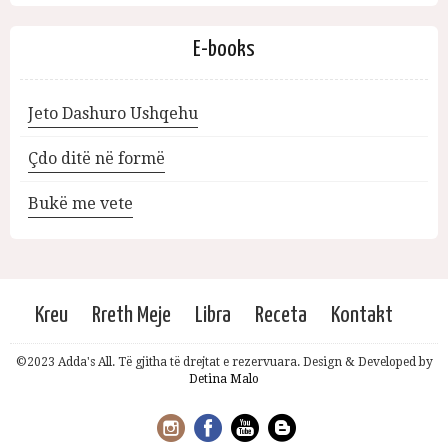
E-books
Jeto Dashuro Ushqehu
Çdo ditë në formë
Bukë me vete
Kreu
Rreth Meje
Libra
Receta
Kontakt
©2023 Adda's All. Të gjitha të drejtat e rezervuara. Design & Developed by
Detina Malo