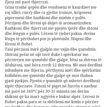
Zjeni më parë thjerrzat.
Grini trashë qepën dhe vendoseni të kaurdiset me
vaj ulliri, curry dhe ca gjethe trumze, kriposeni
piperoseni dhe bashkoni dhe mishin e pulës.
Përzijeni dhe lëreni që shijet të aromantizohen.
Bashkoni dhe thjerrzat me pjesën tjetër dhe shtoni
dhe lëngun e pulës. Lëreni të zjehet paksa derisa
lëngu të përthahet por jo plotësisht. Hiqeni dhe
lëreni të ftohet.
Tani përzieni mirë gjalpin me vajin dhe qumshtin.
Shtroni petat në një tavë duke i spërkatur me
përzierjen me qumësht dhe gjalpë, bëni sa shtresa të
dëshironi, unë bëra rreth 12 shtresa. Në mes derdhni
mbushjen me thjerza, përthyeni anët dhe spërkatini
bollshëm me qumësht dhe gjalpë qe mos thahen
gjatë pjekjes. Pjesën e qumshtit që mbetet derdheni
sipër thjerzave. Futeni të piqet në furrën e nxehur
më parë në 160°C për 30-35 minuta ose derisa
shikoni që ka marr ngjyrën e bukur sipër. Lëreni të
ftohet paksa para se ta shërbeni me kosin e përzier