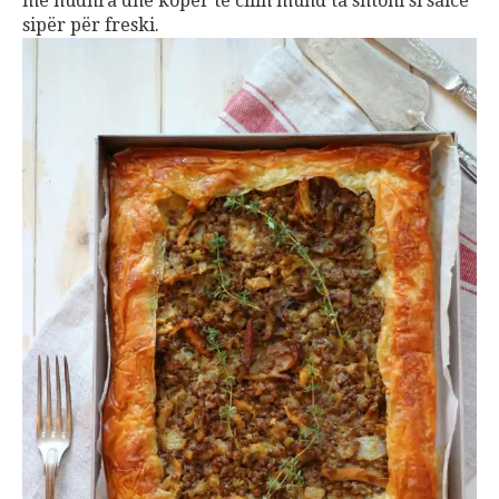
me hudhra dhe koper te cilin mund ta shtoni si salcë
sipër për freski.