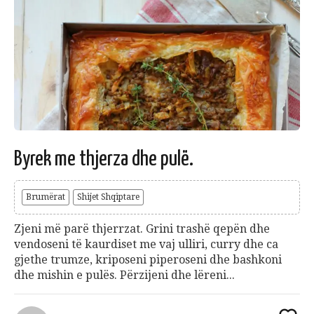
Byrek me thjerza dhe pulë.
Brumërat
Shijet Shqiptare
Zjeni më parë thjerrzat. Grini trashë qepën dhe
vendoseni të kaurdiset me vaj ulliri, curry dhe ca
gjethe trumze, kriposeni piperoseni dhe bashkoni
dhe mishin e pulës. Përzijeni dhe lëreni...