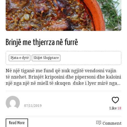
Brinjë me thjerrza në furrë
Pjata e dytë
Shijet Shqiptare
Në një tiganë me fund që nuk ngjitë vendosni vajin
të nxehet. Brinjët kriposini dhe pipersoni dhe kaloini
një nga një në miell të skuqen duke i lyer mirë nga...
07/11/2019
Like
18
Read More
Comment