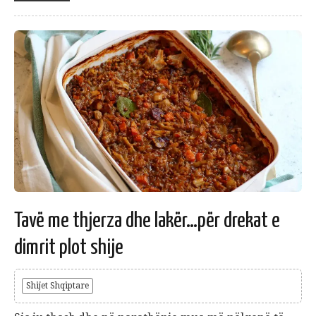
Tavë me thjerza dhe lakër…për drekat e
dimrit plot shije
Shijet Shqiptare