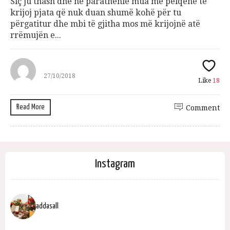
Siç ju thash dhe në parathënie mua më pëlqenë të
krijoj pjata që nuk duan shumë kohë për tu
përgatitur dhe mbi të gjitha mos më krijojnë atë
rrëmujën e...
27/10/2018
Like
18
Read More
Comment
Instagram
addasall