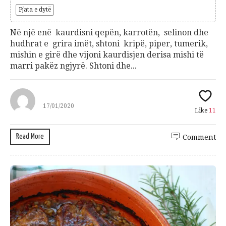
Pjata e dytë
Në një enë kaurdisni qepën, karrotën, selinon dhe
hudhrat e grira imët, shtoni kripë, piper, tumerik,
mishin e girë dhe vijoni kaurdisjen derisa mishi të
marri pakëz ngjyrë. Shtoni dhe...
17/01/2020
Like
11
Read More
Comment