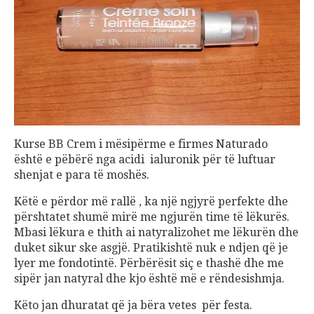
Kurse BB Crem i mësipërme e firmes Naturado
është e pëbërë nga acidi ialuronik për të luftuar
shenjat e para të moshës.
Këtë e përdor më rallë , ka një ngjyrë perfekte dhe
përshtatet shumë mirë me ngjurën time të lëkurës.
Mbasi lëkura e thith ai natyralizohet me lëkurën dhe
duket sikur ske asgjë. Pratikishtë nuk e ndjen që je
lyer me fondotintë. Përbërësit siç e thashë dhe me
sipër jan natyral dhe kjo është më e rëndesishmja.
Këto jan dhuratat që ja bëra vetes për festa.