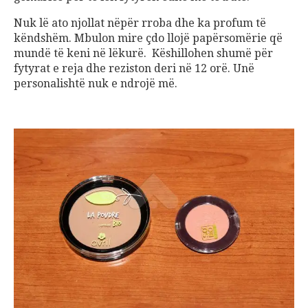
Nuk lë ato njollat nëpër rroba dhe ka profum të
këndshëm. Mbulon mire çdo llojë papërsomërie që
mundë të keni në lëkurë. Këshillohen shumë për
fytyrat e reja dhe reziston deri në 12 orë. Unë
personalishtë nuk e ndrojë më.