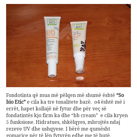
Fondotinta që mua më pëlqen më shumë është
“So
bio Etic”
e cila ka tre tonalitete bazë. o4 është më i
errët, hapet kollajë në fytur dhe për veç së
fondatintës kjo firm ka dhe “bb cream” e cila kryen
5 funksione. Hidratues, shkëlqyes, mbrojtës ndaj
rezeve UV dhe ushqyese. I bërë me qumësht
gomarice për të lën fytyrën edhe me të butë.