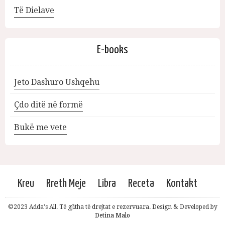
Të Dielave
E-books
Jeto Dashuro Ushqehu
Çdo ditë në formë
Bukë me vete
Kreu
Rreth Meje
Libra
Receta
Kontakt
©2023 Adda's All. Të gjitha të drejtat e rezervuara. Design & Developed by
Detina Malo