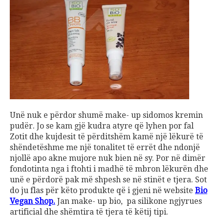
Unë nuk e përdor shumë make- up sidomos kremin
pudër. Jo se kam gjë kudra atyre që lyhen por fal
Zotit dhe kujdesit të përditshëm kamë një lëkurë të
shëndetëshme me një tonalitet të errët dhe ndonjë
njollë apo akne mujore nuk bien në sy. Por në dimër
fondotinta nga i ftohti i madhë të mbron lëkurën dhe
unë e përdorë pak më shpesh se në stinët e tjera. Sot
do ju flas për këto produkte që i gjeni në website
Bio
Vegan Shop
.
Jan make- up bio, pa silikone ngjyrues
artificial dhe shëmtira të tjera të këtij tipi.