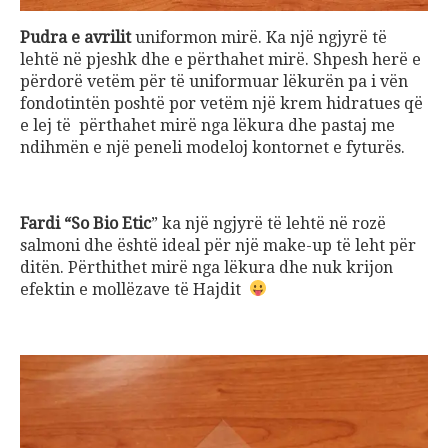
Pudra e avrilit
uniformon mirë. Ka një ngjyrë të
lehtë në pjeshk dhe e përthahet mirë. Shpesh herë e
përdorë vetëm për të uniformuar lëkurën pa i vën
fondotintën poshtë por vetëm një krem hidratues që
e lej të përthahet mirë nga lëkura dhe pastaj me
ndihmën e një peneli modeloj kontornet e fyturës.
Fardi “So Bio Etic
” ka një ngjyrë të lehtë në rozë
salmoni dhe është ideal për një make-up të leht për
ditën. Përthithet mirë nga lëkura dhe nuk krijon
efektin e mollëzave të Hajdit