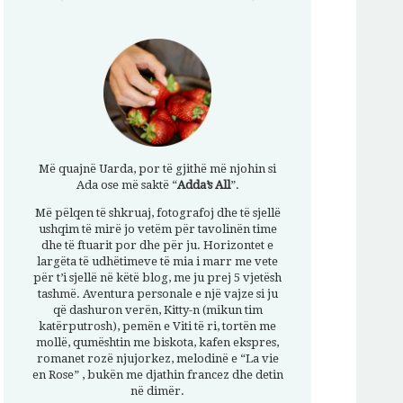
Më quajnë Uarda, por të gjithë më njohin si
Ada ose më saktë “
Adda’s All
”.
Më pëlqen të shkruaj, fotografoj dhe të sjellë
ushqim të mirë jo vetëm për tavolinën time
dhe të ftuarit por dhe për ju. Horizontet e
largëta të udhëtimeve të mia i marr me vete
për t’i sjellë në këtë blog, me ju prej 5 vjetësh
tashmë. Aventura personale e një vajze si ju
që dashuron verën, Kitty-n (mikun tim
katërputrosh), pemën e Viti të ri, tortën me
mollë, qumështin me biskota, kafen ekspres,
romanet rozë njujorkez, melodinë e “La vie
en Rose” , bukën me djathin francez dhe detin
në dimër.