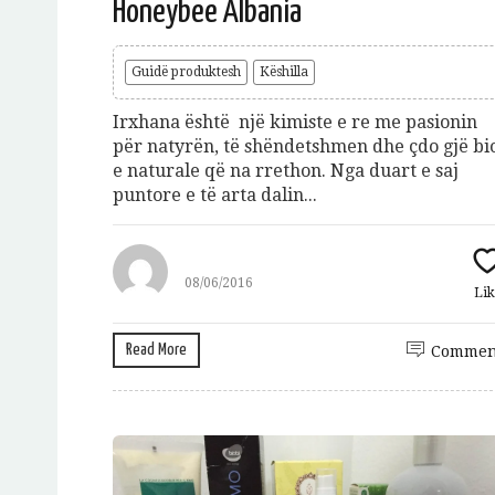
Honeybee Albania
Guidë produktesh
Këshilla
Irxhana është një kimiste e re me pasionin
për natyrën, të shëndetshmen dhe çdo gjë bi
e naturale që na rrethon. Nga duart e saj
puntore e të arta dalin...
Jeto Da
08/06/2016
Lik
A
Read More
Commen