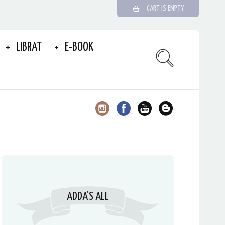
CART IS EMPTY
LIBRAT
E-BOOK
ADDA’S ALL