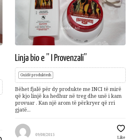
Linja bio e ” I Provenzali”
Guidë produktesh
Bëhet fjalë për dy produkte me INCI të mirë
që kjo linjë ka hedhur në treg dhe unë i kam
provuar . Kan një arom të përkryer që rri
ë
gjatë...
09/08/2015
Like