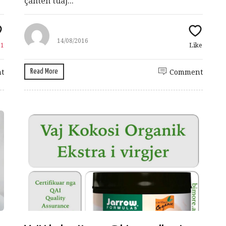
çantën tuaj...
14/08/2016
e
1
Like
Read More
t
Comment