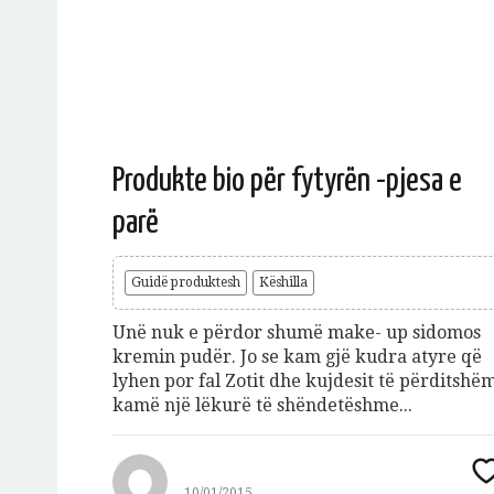
Produkte bio për fytyrën -pjesa e
parë
Guidë produktesh
Këshilla
Unë nuk e përdor shumë make- up sidomos
kremin pudër. Jo se kam gjë kudra atyre që
lyhen por fal Zotit dhe kujdesit të përditshë
kamë një lëkurë të shëndetëshme...
10/01/2015