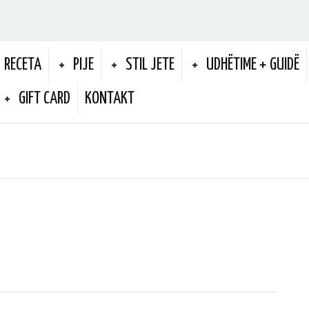
RECETA
PIJE
STIL JETE
UDHËTIME + GUIDË
GIFT CARD
KONTAKT