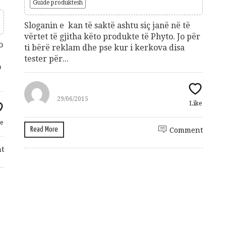
Guidë produktesh
Sloganin e kan të saktë ashtu siç janë në të
vërtet të gjitha këto produkte të Phyto. Jo për
o
ti bërë reklam dhe pse kur i kerkova disa
tester për...
o
29/06/2015
Like
e
Read More
Comment
t