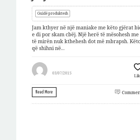
Guidë produktesh
Jam kthyer në një maniake me këto gjërat bi
e di por skam cbëj. Një herë të mësohesh me
të mirën nuk kthehesh dot më mbrapsh. Kët
që shihni në...
03/07/2015
Lik
Read More
Commen