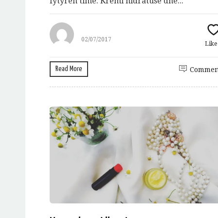
fytyren time. Kremi hidratuse dhe...
02/07/2017
Lik
Read More
Commen