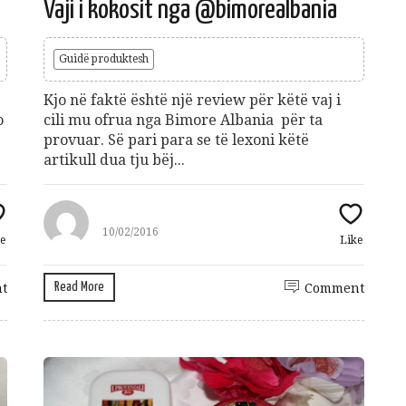
Vaji i kokosit nga @bimorealbania
Gift Card 3 mujore per Patologji
70
€
Guidë produktesh
Add to cart
Kjo në faktë është një review për këtë vaj i
o
cili mu ofrua nga Bimore Albania për ta
provuar. Së pari para se të lexoni këtë
artikull dua tju bëj...
shuro Ushqehu
10
€
10/02/2016
e
Like
dd to cart
Read More
t
Comment