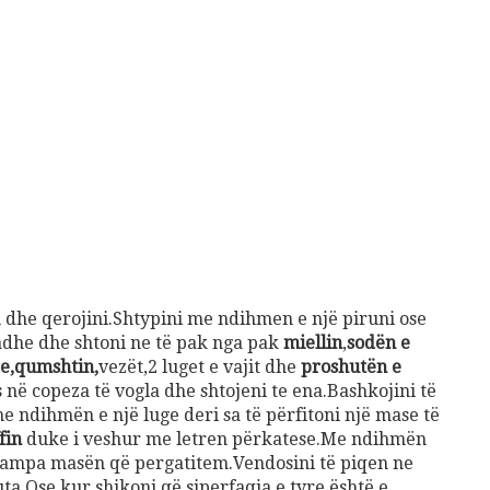
en dhe qerojini.Shtypini me ndihmen e një piruni ose
adhe dhe shtoni ne të pak nga pak
miellin
,
sodën e
re,qumshtin,
vezët,2 luget e vajit dhe
proshutën e
 në copeza të vogla dhe shtojeni te ena.Bashkojini të
e ndihmën e një luge deri sa të përfitoni një mase të
fin
duke i veshur me letren përkatese.Me ndihmën
 stampa masën që pergatitem.Vendosini të piqen ne
a,Ose kur shikoni që siperfaqja e tyre është e