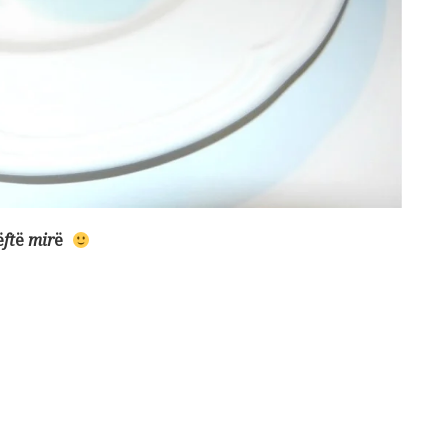
ë
ft
ë
mir
ë