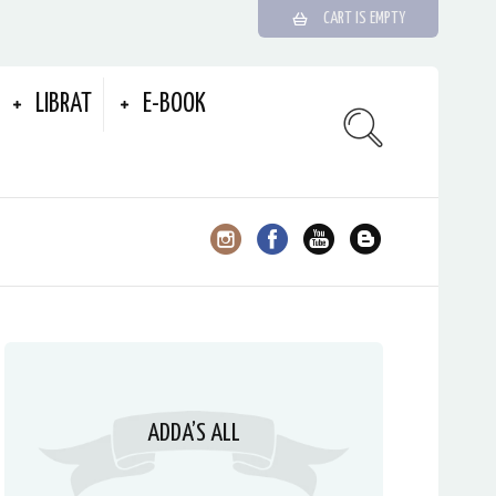
CART IS EMPTY
LIBRAT
E-BOOK
ADDA’S ALL