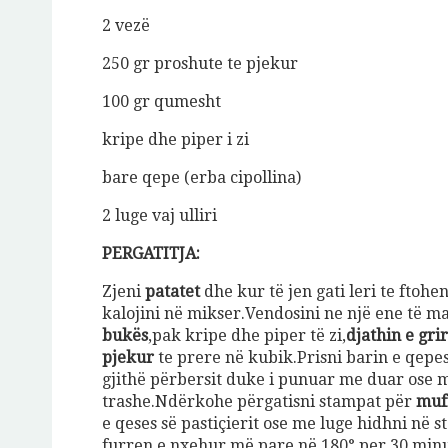
2 vezë
250 gr proshute te pjekur
100 gr qumesht
kripe dhe piper i zi
bare qepe (erba cipollina)
2 luge vaj ulliri
PERGATITJA:
Zjeni
patatet
dhe kur të jen gati leri te ftoh
kalojini në mikser.Vendosini ne një ene të m
bukës
,pak kripe dhe piper të zi,
djathin e gri
pjekur
te prere në kubik.Prisni barin e qepes
gjithë përbersit duke i punuar me duar ose m
trashe.Ndërkohe përgatisni stampat për
muf
e qeses së pastiçierit ose me luge hidhni në
furren e nxehur më pare në 180° per 30 minut