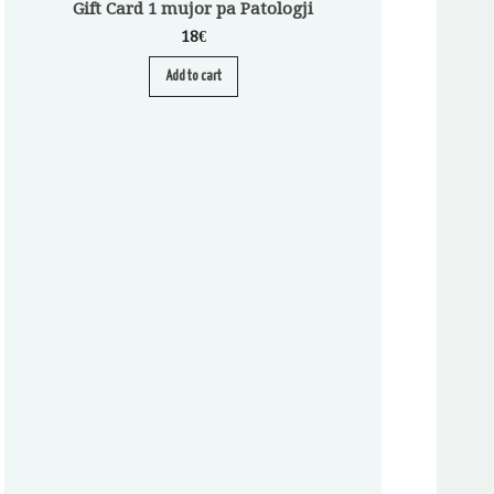
Gift Card 1 mujor pa Patologji
18
€
Add to cart
Abonim për Pa
A
S