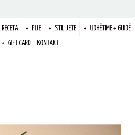
RECETA
PIJE
STIL JETE
UDHËTIME + GUIDË
GIFT CARD
KONTAKT