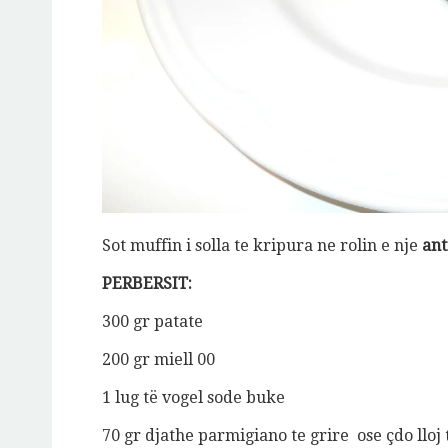
Jeto Da
Sot muffin i solla te kripura ne rolin e nje
ant
A
PERBERSIT:
300 gr patate
200 gr miell 00
1 lug të vogel sode buke
70 gr djathe parmigiano te grire ose çdo lloj t