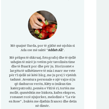
Më quajnë Uarda, por të gjithë më njohin si
Ada ose më saktë “
Adda’s All
”.
Më pëlqen të shkruaj, fotografoj dhe të sjellë
ushqim të mirë jo vetëm për tavolinën time
dhe të ftuarit por dhe për ju. Horizontet e
largëta të udhëtimeve të mia i marr me vete
për t’i sjellë në këtë blog, me ju prej 5 vjetësh
tashmë. Aventura personale e një vajze si ju
që dashuron verën, Kitty-n (mikun tim
katërputrosh), pemën e Viti të ri, tortën me
mollë, qumështin me biskota, kafen ekspres,
romanet rozë njujorkez, melodinë e “La vie
en Rose” , bukën me djathin francez dhe detin
në dimër.