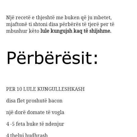
Një recetë e thjeshtë me buken që ju mbetet,
mjaftonë ti shtoni disa përbërës të tjerë per të
mbushur këto
lule kungujsh kaq të shijshme.
PER 10 LULE KUNGULLESHKASH
disa flet proshutë bacon
një dorë domate të vogla
4 -5 feta buke të ndenjur
4 thelpi hudhrash