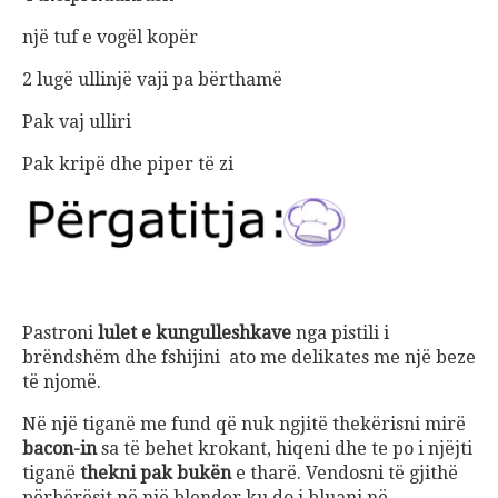
një tuf e vogël kopër
2 lugë ullinjë vaji pa bërthamë
Pak vaj ulliri
Pak kripë dhe piper të zi
Pastroni
lulet e kungulleshkave
nga pistili i
brëndshëm dhe fshijini ato me delikates me një beze
të njomë.
Në një tiganë me fund që nuk ngjitë thekërisni mirë
bacon-in
sa të behet krokant, hiqeni dhe te po i njëjti
tiganë
thekni pak bukën
e tharë. Vendosni të gjithë
përbërësit në një blender ku do i bluani në