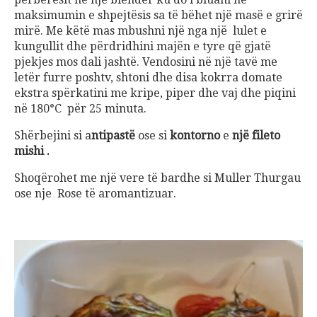
maksimumin e shpejtësis sa të bëhet një masë e grirë
mirë. Me këtë mas mbushni një nga një lulet e
kungullit dhe përdridhini majën e tyre që gjatë
pjekjes mos dali jashtë. Vendosini në një tavë me
letër furre poshtv, shtoni dhe disa kokrra domate
ekstra spërkatini me kripe, piper dhe vaj dhe piqini
në 180°C për 25 minuta.
Shërbejini si a
ntipastë
ose si
kontorno
e
një fileto
mishi .
Shoqërohet me një vere të bardhe si Muller Thurgau
ose nje Rose të aromantizuar.