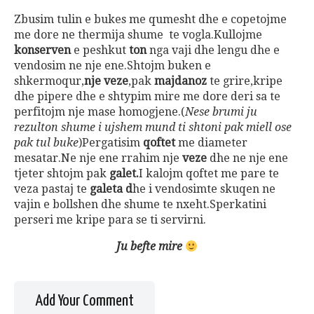
Zbusim tulin e bukes me qumesht dhe e copetojme
me dore ne thermija shume te vogla.Kullojme
konserven
e peshkut
ton
nga vaji dhe lengu dhe e
vendosim ne nje ene.Shtojm buken e
shkermoqur,
nje veze
,pak
majdanoz
te grire,kripe
dhe pipere dhe e shtypim mire me dore deri sa te
perfitojm nje mase homogjene.(
Nese brumi ju
rezulton shume i ujshem mund ti shtoni pak miell ose
pak tul buke
)Pergatisim
qoftet
me diameter
mesatar.Ne nje ene rrahim nje
veze
dhe ne nje ene
tjeter shtojm pak
galet.
I kalojm qoftet me pare te
veza pastaj te
galeta d
he i vendosimte skuqen ne
vajin e bollshen dhe shume te nxeht.Sperkatini
perseri me kripe para se ti servirni.
Ju befte mire
Add Your Comment