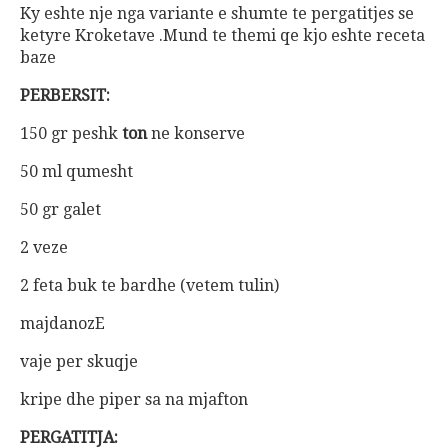
Ky eshte nje nga variante e shumte te pergatitjes se
ketyre Kroketave .Mund te themi qe kjo eshte receta
baze
PERBERSIT:
150 gr peshk
ton
ne konserve
50 ml qumesht
50 gr galet
2 veze
2 feta buk te bardhe (vetem tulin)
majdanozE
vaje per skuqje
kripe dhe piper sa na mjafton
PERGATITJA: