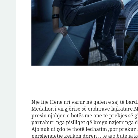
Jeto Da
A
Një fije Hëne rri varur në qafen e saj të bard
Medalion i virgjërise së endrrave lajkatare.M
presin njohjen e botës me ane të prekjes së gi
parrahur nga pislliqet që bregu nxjerr nga da
Ajo nuk di çdo të thotë ledhatim ,por prekur ka
përshendetje kërkon dorën ….e ajo butë ia ka