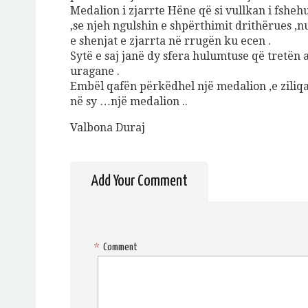
Medalion i zjarrte Hëne që si vullkan i fsheh
,se njeh ngulshin e shpërthimit drithërues ,
e shenjat e zjarrta në rrugën ku ecen .
Sytë e saj janë dy sfera hulumtuse që tretën
uragane .
Embël qafën përkëdhel një medalion ,e ziliqa
në sy …një medalion ..
Valbona Duraj
Add Your Comment
*
Comment