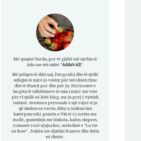
Më quajnë Uarda, por të gjithë më njohin si
Ada ose më saktë “
Adda’s All
”.
Më pëlqen të shkruaj, fotografoj dhe të sjellë
ushqim të mirë jo vetëm për tavolinën time
dhe të ftuarit por dhe për ju. Horizontet e
largëta të udhëtimeve të mia i marr me vete
për t’i sjellë në këtë blog, me ju prej 5 vjetësh
tashmë. Aventura personale e një vajze si ju
që dashuron verën, Kitty-n (mikun tim
katërputrosh), pemën e Viti të ri, tortën me
mollë, qumështin me biskota, kafen ekspres,
romanet rozë njujorkez, melodinë e “La vie
en Rose” , bukën me djathin francez dhe detin
në dimër.