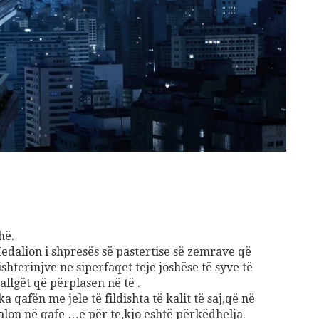
Gift Card 3 mujore per Patologji
70
€
Add to cart
shuro Ushqehu
10
€
dd to cart
hë.
edalion i shpresës së pastertise së zemrave që
shterinjve ne siperfaqet teje joshëse të syve të
llgët që përplasen në të .
 qafën me jele të fildishta të kalit të saj,që në
lon në qafe …e për te,kjo eshtë përkëdhelja.