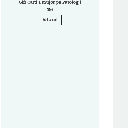
Gift Card 1 mujor pa Patologji
18
€
Add to cart
Abonim për Pa
A
S