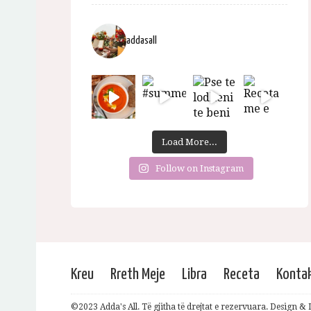
addasall
Load More...
Follow on Instagram
Kreu
Rreth Meje
Libra
Receta
Konta
©2023 Adda's All. Të gjitha të drejtat e rezervuara. Design 