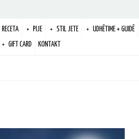
RECETA
PIJE
STIL JETE
UDHËTIME + GUIDË
GIFT CARD
KONTAKT