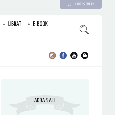
CART IS EMPTY
LIBRAT
E-BOOK
ADDA’S ALL