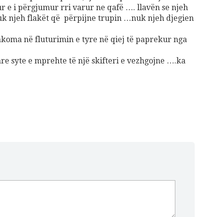
ur e i përgjumur rri varur ne qafë …. llavën se njeh
nuk njeh flakët që përpijne trupin …nuk njeh djegien
 akoma në fluturimin e tyre në qiej të paprekur nga
re syte e mprehte të një skifteri e vezhgojne ….ka