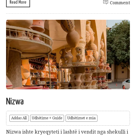
Read More
Comment
Nizwa
Addas All
Udhëtime + Guide
Udhëtimet e mia
Nizwa ishte kryeqyteti i lashtë i vendit nga shekulli i