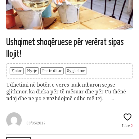
Ushqimet shoqëruese për verërat sipas
llojit!
Fjalor
Hyrje
Për të ditur
Sygjerime
Udhëtimi në botën e veres nuk mbaron sepse
gjithmon ka dicka për të mësuar dhe për t’u thënë
ndaj dhe ne po e vazhdojmë edhe më tej. ...
08/05/2017
Like
2