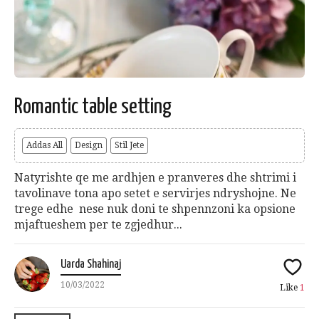
Romantic table setting
Addas All
Design
Stil Jete
Natyrishte qe me ardhjen e pranveres dhe shtrimi i
tavolinave tona apo setet e servirjes ndryshojne. Ne
trege edhe nese nuk doni te shpennzoni ka opsione
mjaftueshem per te zgjedhur...
Uarda Shahinaj
10/03/2022
Like
1