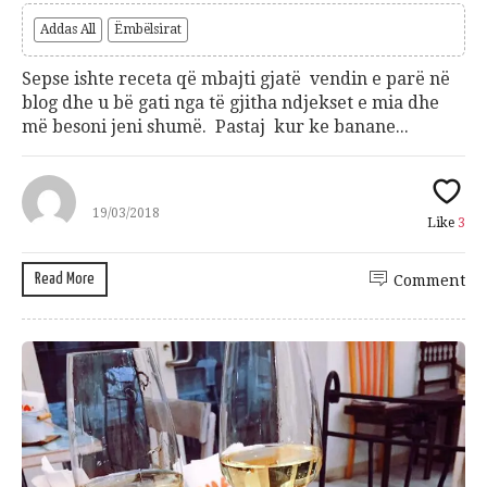
Addas All
Ëmbëlsirat
Sepse ishte receta që mbajti gjatë vendin e parë në
blog dhe u bë gati nga të gjitha ndjekset e mia dhe
më besoni jeni shumë. Pastaj kur ke banane...
19/03/2018
Like
3
Read More
Comment