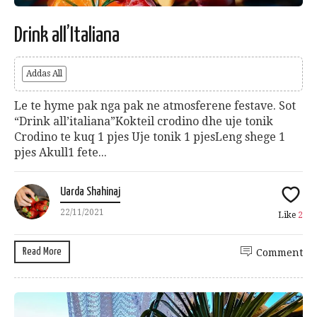
Drink all’Italiana
Addas All
Le te hyme pak nga pak ne atmosferene festave. Sot
“Drink all’italiana”Kokteil crodino dhe uje tonik
Crodino te kuq 1 pjes Uje tonik 1 pjesLeng shege 1
pjes Akull1 fete...
Uarda Shahinaj
22/11/2021
Like
2
Read More
Comment