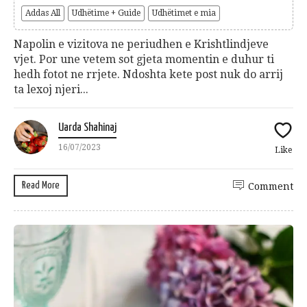
Addas All
Udhëtime + Guide
Udhëtimet e mia
Napolin e vizitova ne periudhen e Krishtlindjeve
vjet. Por une vetem sot gjeta momentin e duhur ti
hedh fotot ne rrjete. Ndoshta kete post nuk do arrij
ta lexoj njeri...
Uarda Shahinaj
16/07/2023
Like
Read More
Comment