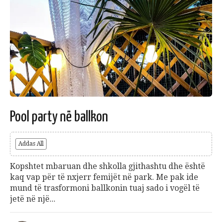
Pool party në ballkon
Addas All
Kopshtet mbaruan dhe shkolla gjithashtu dhe është
kaq vap për të nxjerr femijët në park. Me pak ide
mund të trasformoni ballkonin tuaj sado i vogël të
jetë në një...