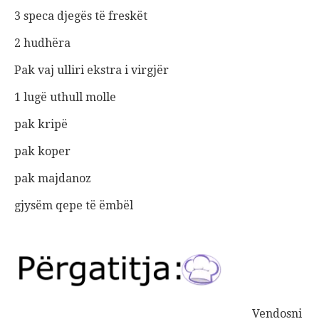
3 speca djegës të freskët
2 hudhëra
Pak vaj ulliri ekstra i virgjër
1 lugë uthull molle
pak kripë
pak koper
pak majdanoz
gjysëm qepe të ëmbël
Vendosni