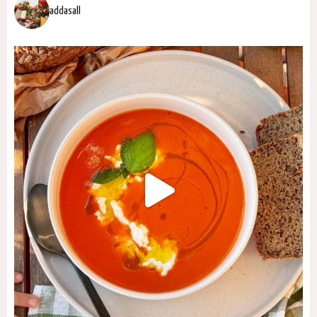
addasall