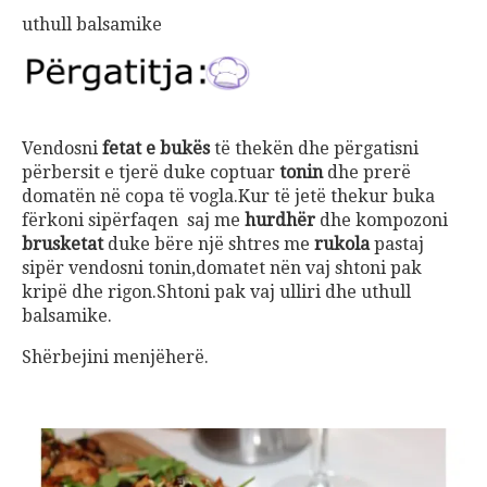
uthull balsamike
Vendosni
fetat e bukës
të thekën dhe përgatisni
përbersit e tjerë duke coptuar
tonin
dhe prerë
domatën në copa të vogla.Kur të jetë thekur buka
fërkoni sipërfaqen saj me
hurdhër
dhe kompozoni
brusketat
duke bëre një shtres me
rukola
pastaj
sipër vendosni tonin,domatet nën vaj shtoni pak
kripë dhe rigon.Shtoni pak vaj ulliri dhe uthull
balsamike.
Shërbejini menjëherë.