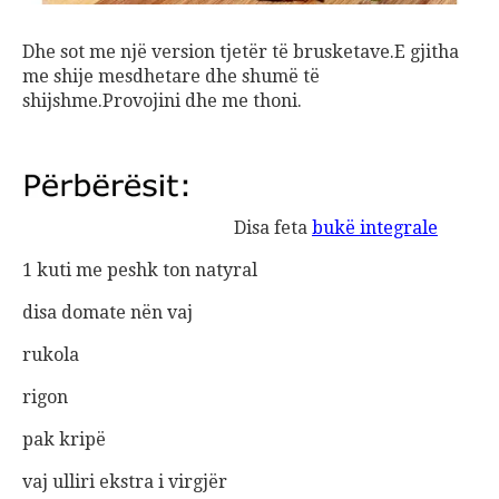
Dhe sot me një version tjetër të brusketave.E gjitha
me shije mesdhetare dhe shumë të
shijshme.Provojini dhe me thoni.
Disa feta
bukë integrale
1 kuti me peshk ton natyral
disa domate nën vaj
rukola
rigon
pak kripë
vaj ulliri ekstra i virgjër