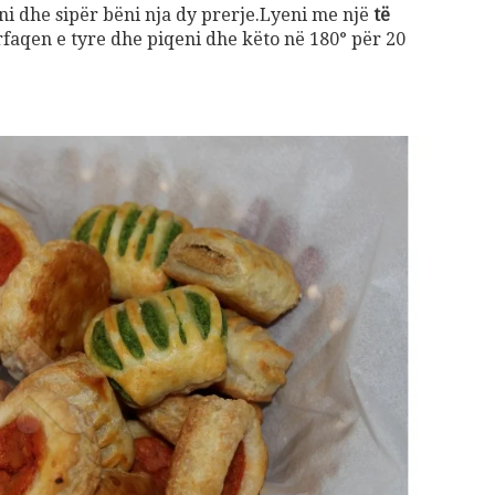
i dhe sipër bëni nja dy prerje.Lyeni me një
të
faqen e tyre dhe piqeni dhe këto në 180° për 20