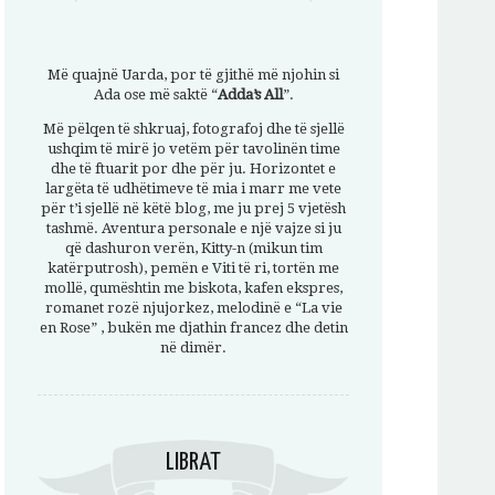
Më quajnë Uarda, por të gjithë më njohin si
Ada ose më saktë “
Adda’s All
”.
Më pëlqen të shkruaj, fotografoj dhe të sjellë
ushqim të mirë jo vetëm për tavolinën time
dhe të ftuarit por dhe për ju. Horizontet e
largëta të udhëtimeve të mia i marr me vete
për t’i sjellë në këtë blog, me ju prej 5 vjetësh
tashmë. Aventura personale e një vajze si ju
që dashuron verën, Kitty-n (mikun tim
katërputrosh), pemën e Viti të ri, tortën me
mollë, qumështin me biskota, kafen ekspres,
romanet rozë njujorkez, melodinë e “La vie
en Rose” , bukën me djathin francez dhe detin
në dimër.
LIBRAT