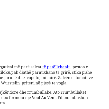
gatisni më parë salcat,
të patëllxhanit
,
peston e
ziloku,pak djathë parmixhano të grirë, stika pishe
me pirunë dhe copëtojeni mirë. Salcën e domateve
 Wurstelin priteni në pjesë te vogla.
ejkëndore dhe rrumbullake. Ato rrumbullaket
ur po formoni një
Voul Au Vent.
Filloni mbushini
uta.