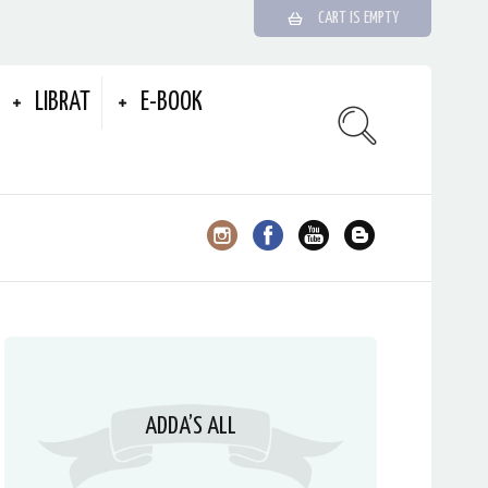
CART IS EMPTY
LIBRAT
E-BOOK
ADDA’S ALL