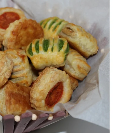
Gift Card 3 mujore per Patologji
70
€
Add to cart