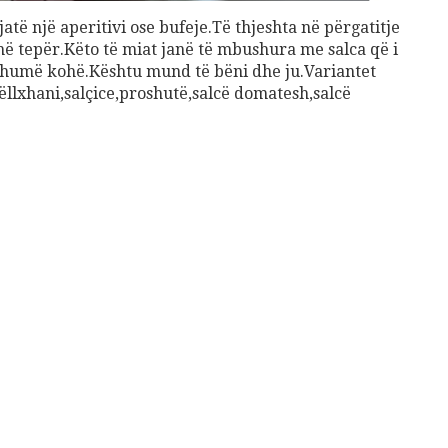
të një aperitivi ose bufeje.Të thjeshta në përgatitje
ë tepër.Këto të miat janë të mbushura me salca që i
shumë kohë.Kështu mund të bëni dhe ju.Variantet
llxhani,salçice,proshutë,salcë domatesh,salcë
shuro Ushqehu
10
€
dd to cart