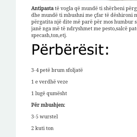
Antipasta
të vogla që mundë ti shërbeni përgja
dhe mundë ti mbushni me çfar të dëshironi m
përgatita një dite më parë për mos humbur 
janë nga më të ndryshmet me pesto,salcë patë
Jeto Da
specash,ton,etj.
A
3-4 petë brum sfoljatë
1 e verdhë veze
1 lugë qumësht
Për mbushjen:
3-5 wurstel
2 kuti ton