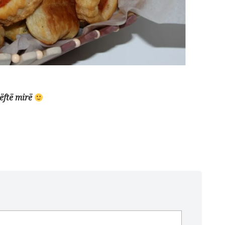
bëftë mirë