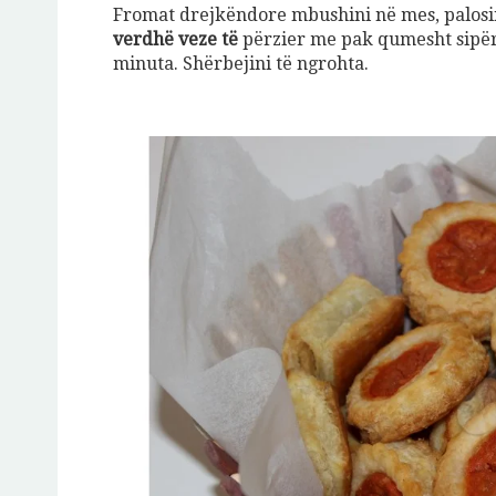
Fromat drejkëndore mbushini në mes, palosin
verdhë veze të
përzier me pak qumesht sipër
minuta. Shërbejini të ngrohta.