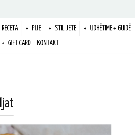
RECETA
PIJE
STIL JETE
UDHËTIME + GUIDË
GIFT CARD
KONTAKT
ljat