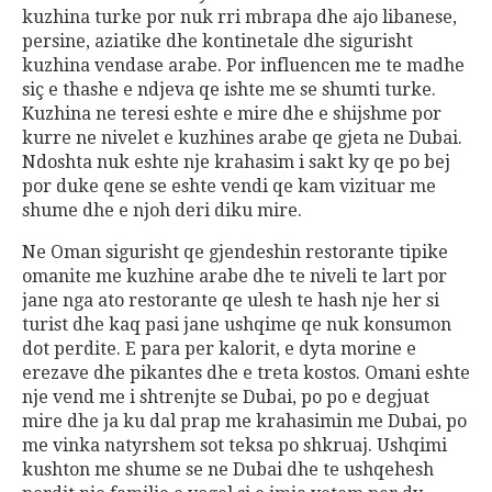
kuzhina turke por nuk rri mbrapa dhe ajo libanese,
persine, aziatike dhe kontinetale dhe sigurisht
kuzhina vendase arabe. Por influencen me te madhe
siç e thashe e ndjeva qe ishte me se shumti turke.
Kuzhina ne teresi eshte e mire dhe e shijshme por
kurre ne nivelet e kuzhines arabe qe gjeta ne Dubai.
Ndoshta nuk eshte nje krahasim i sakt ky qe po bej
por duke qene se eshte vendi qe kam vizituar me
shume dhe e njoh deri diku mire.
Ne Oman sigurisht qe gjendeshin restorante tipike
omanite me kuzhine arabe dhe te niveli te lart por
jane nga ato restorante qe ulesh te hash nje her si
turist dhe kaq pasi jane ushqime qe nuk konsumon
dot perdite. E para per kalorit, e dyta morine e
erezave dhe pikantes dhe e treta kostos. Omani eshte
nje vend me i shtrenjte se Dubai, po po e degjuat
mire dhe ja ku dal prap me krahasimin me Dubai, po
me vinka natyrshem sot teksa po shkruaj. Ushqimi
kushton me shume se ne Dubai dhe te ushqehesh