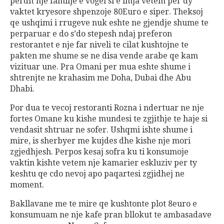
perdit nje familje e vogel si e imja vetem per dy
vaktet kryesore shpenzoje 80Euro e siper. Theksoj
qe ushqimi i rrugeve nuk eshte ne gjendje shume te
perparuar e do s’do stepesh ndaj preferon
restorantet e nje far niveli te cilat kushtojne te
pakten me shume se ne disa vende arabe qe kam
vizituar une. Pra Omani per mua eshte shume i
shtrenjte ne krahasim me Doha, Dubai dhe Abu
Dhabi.
Por dua te vecoj restoranti Rozna i ndertuar ne nje
fortes Omane ku kishe mundesi te zgjithje te haje si
vendasit shtruar ne sofer. Ushqmi ishte shume i
mire, is sherbyer me kujdes dhe kishe nje mori
zgjedhjesh. Perpos kesaj sofra ku ti konsumoje
vaktin kishte vetem nje kamarier eskluziv per ty
keshtu qe cdo nevoj apo paqartesi zgjidhej ne
moment.
Bakllavane me te mire qe kushtonte plot 8euro e
konsumuam ne nje kafe pran bllokut te ambasadave