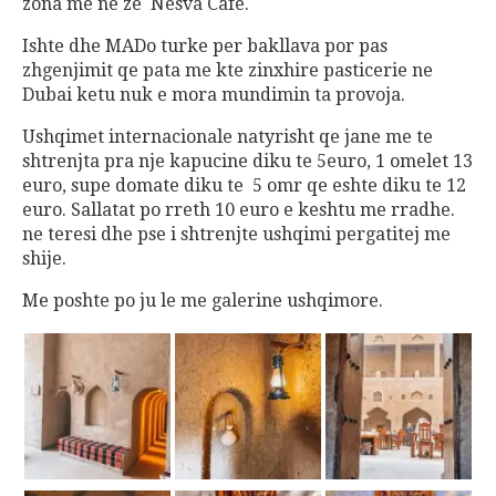
zona me ne ze Nesva Cafe.
Ishte dhe MADo turke per bakllava por pas
zhgenjimit qe pata me kte zinxhire pasticerie ne
Dubai ketu nuk e mora mundimin ta provoja.
Ushqimet internacionale natyrisht qe jane me te
shtrenjta pra nje kapucine diku te 5euro, 1 omelet 13
euro, supe domate diku te 5 omr qe eshte diku te 12
euro. Sallatat po rreth 10 euro e keshtu me rradhe.
ne teresi dhe pse i shtrenjte ushqimi pergatitej me
shije.
Me poshte po ju le me galerine ushqimore.