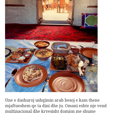
Une e dashuroj ushqimin arab besoj e kam thene
mjaftueshem qe ta dini dhe ju. Omani eshte nje vend
multinacional dhe kryesisht domion me shume