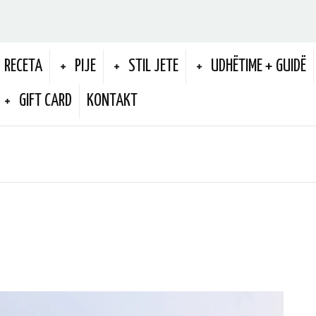
RECETA
PIJE
STIL JETE
UDHËTIME + GUIDË
GIFT CARD
KONTAKT