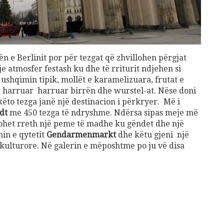
Gift Card 3 mujore per Patologji
70
€
Add to cart
n e Berlinit por për tezgat që zhvillohen përgjat
nje atmosfer festash ku dhe të rriturit ndjehen si
shqimin tipik, mollët e karamelizuara, frutat e
 harruar harruar birrën dhe wurstel-at. Nëse doni
këto tezga janë një destinacion i përkryer. Më i
shuro Ushqehu
dt
me 450 tezga të ndryshme. Ndërsa sipas meje më
10
€
llohet rreth një peme të madhe ku gëndet dhe një
hin e qytetit
Gendarmenmarkt
dhe këtu gjeni një
dd to cart
 kulturore. Në galerin e mëposhtme po ju vë disa