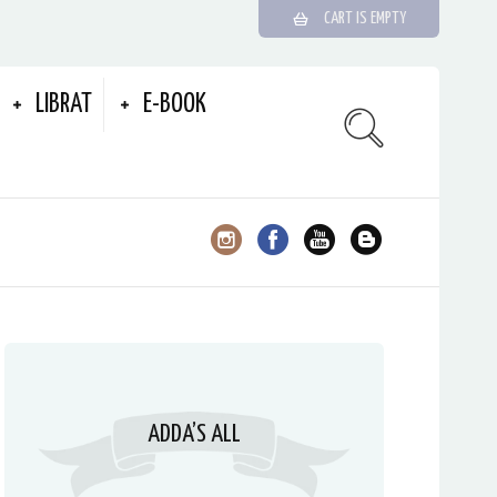
CART IS EMPTY
LIBRAT
E-BOOK
ADDA’S ALL