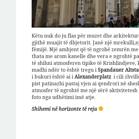
Këtu nuk do ju flas për muzet dhe arkitekturë
gjithë muajit të dhjetorit. Janë një mrekulli,
fëmijë. Një ambjent që të ngrohë zemrën me u
thata me arom kanelle dhe vera e ngrohtë pa
të shihni atmosferen tipike të Krishlindjeve, 
Jeto Da
madhi ndër to është tregu i
Spandauer Altsta
i bukuri është ai i
Alexanderplatz
i cili zhvi
pist patinazhi pastaj vjen ai qendrori në shes
A
atmosfer të ngrohtë me një sërë aktivitetesh
foto nga udhëtimi imë atje.
Shihemi në horizonte të reja