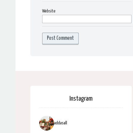
Website
Instagram
addasall