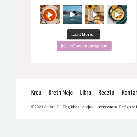
Load More...
Follow on Instagram
Kreu
Rreth Meje
Libra
Receta
Konta
©2023 Adda's All. Të gjitha të drejtat e rezervuara. Design 