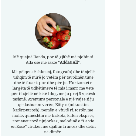
Më quajnë Uarda, por të gjithë më njohin si
Ada ose më saktë “
Adda’s All
”.
Më pëlqen të shkruaj, fotografoj dhe të sjellë
ushqim të mirë jo vetëm për tavolinën time
dhe të ftuarit por dhe për ju. Horizontet e
largëta të udhëtimeve të mia i marr me vete
për t’i sjellë në këtë blog, me ju prej 5 vjetësh
tashmë. Aventura personale e një vajze si ju
që dashuron verën, Kitty-n (mikun tim
katërputrosh), pemën e Viti të ri, tortën me
mollë, qumështin me biskota, kafen ekspres,
romanet rozë njujorkez, melodinë e “La vie
en Rose” , bukën me djathin francez dhe detin
në dimër.