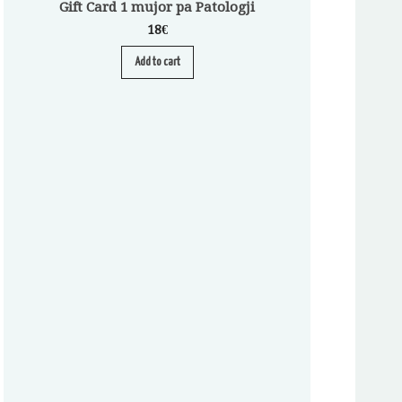
Gift Card 1 mujor pa Patologji
18
€
Add to cart
Abonim për Pa
A
S