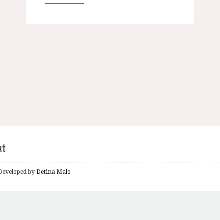
kt
& Developed by
Detina Malo