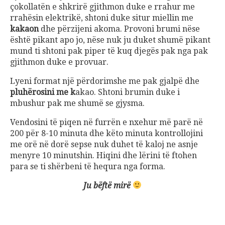
çokollatën e shkrirë gjithmon duke e rrahur me
rrahësin elektrikë, shtoni duke situr miellin me
kakaon
dhe përzijeni akoma. Provoni brumi nëse
është pikant apo jo, nëse nuk ju duket shumë pikant
mund ti shtoni pak piper të kuq djegës pak nga pak
gjithmon duke e provuar.
Lyeni format një përdorimshe me pak gjalpë dhe
pluhërosini me k
akao. Shtoni brumin duke i
mbushur pak me shumë se gjysma.
Vendosini të piqen në furrën e nxehur më parë në
200 për 8-10 minuta dhe këto minuta kontrollojini
me orë në dorë sepse nuk duhet të kaloj ne asnje
menyre 10 minutshin. Hiqini dhe lërini të ftohen
para se ti shërbeni të hequra nga forma.
Ju bëftë mirë