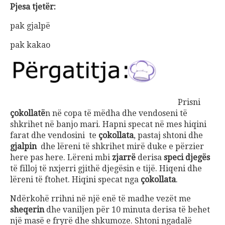
Pjesa tjetër:
pak gjalpë
pak kakao
Prisni
çokollatë
n në copa të mëdha dhe vendoseni të
shkrihet në banjo mari. Hapni specat në mes hiqini
farat dhe vendosini te
çokollata
, pastaj shtoni dhe
gjalpin
dhe lëreni të shkrihet mirë duke e përzier
here pas here. Lëreni mbi
zjarrë
derisa
speci djegës
të filloj të nxjerri gjithë djegësin e tijë. Hiqeni dhe
lëreni të ftohet. Hiqini specat nga
çokollata
.
Ndërkohë rrihni në një enë të madhe vezët me
sheqerin
dhe vaniljen për 10 minuta derisa të behet
një masë e fryrë dhe shkumoze. Shtoni ngadalë