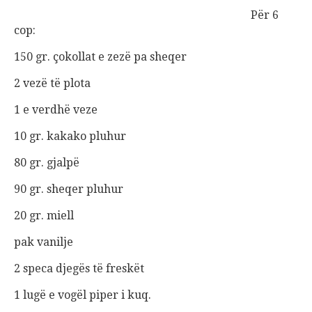
Për 6
cop:
150 gr. çokollat e zezë pa sheqer
2 vezë të plota
1 e verdhë veze
10 gr. kakako pluhur
80 gr. gjalpë
90 gr. sheqer pluhur
20 gr. miell
pak vanilje
2 speca djegës të freskët
1 lugë e vogël piper i kuq.