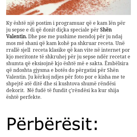
Ky është një postim i programuar që e kam lën për
ju sepse e di që donit diçka speciale për
Shën
Valentin.
Dhe pse me pushime mendoj për ju ndaj
mos më shani që kam kohë pa shkruar receta. Unë
rrallë sjell receta klasike që kan vite në internet por
kjo meritonte të shkruhej për ju sepse ndër recetat e
shumta që eksisojnë kjo është më e sakta. Ëmbëlsira
që ndoshta gjysma e botës do përgatisi për Shën
Valentin. Ju kërkoj ndjes për foto por e kisha me te
shpejtë atë ditë dhe si kushtova shumë rëndësi
dekorit. Në fudë të fundit ç’rëndësi ka kur shija
është perfekte.