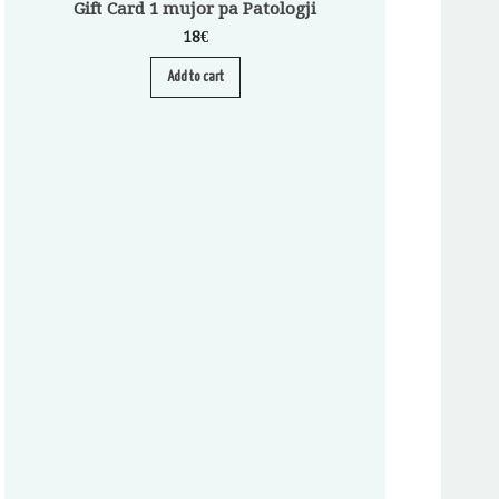
Gift Card 1 mujor pa Patologji
18
€
Add to cart
Abonim për Patologji
Autoim
25
€
–
25
4.89
ou
of 5
Select opti