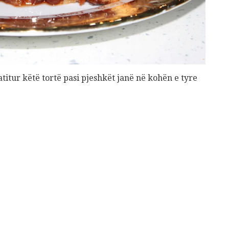
Gift Card 3 mujore per Patologji
70
€
Add to cart
itur këtë tortë pasi pjeshkët janë në kohën e tyre
Ushqehu