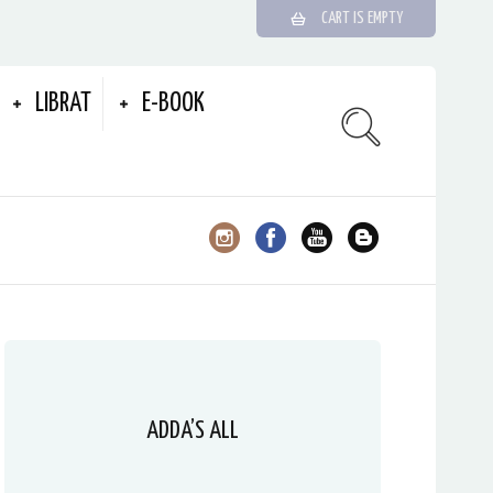
CART IS EMPTY
LIBRAT
E-BOOK
ADDA’S ALL