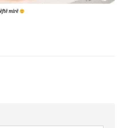
bëftë mirë