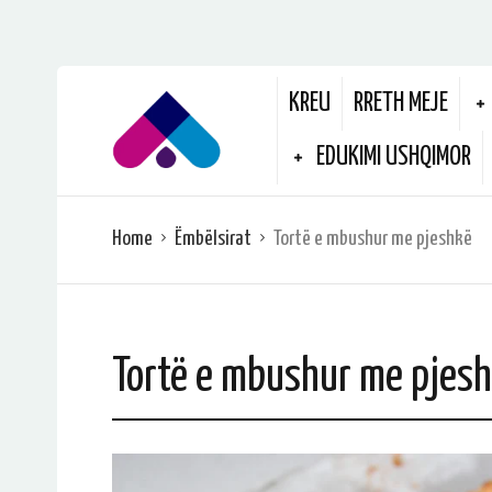
KREU
RRETH MEJE
EDUKIMI USHQIMOR
Home
Ëmbëlsirat
Tortë e mbushur me pjeshkë
Tortë e mbushur me pjes