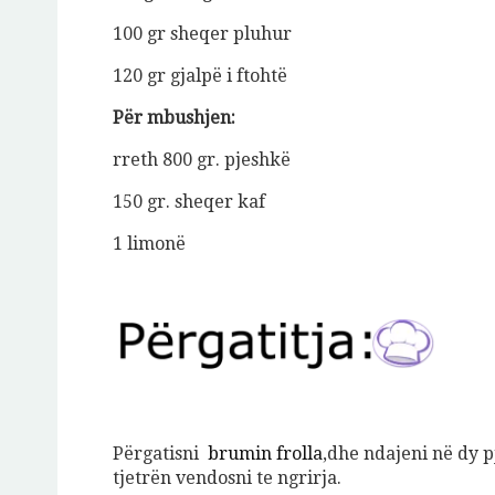
100 gr sheqer pluhur
120 gr gjalpë i ftohtë
Për mbushjen:
rreth 800 gr. pjeshkë
150 gr. sheqer kaf
1 limonë
Përgatisni
brumin frolla
,dhe ndajeni në dy p
tjetrën vendosni te ngrirja.