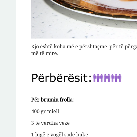
Kjo është koha më e përshtaçme për të përgat
më të mirë.
Jeto Dashuro 
10
€
Add to cart
Për brumin frolla:
400 gr miell
3 të verdha veze
1 lugë e vogël sodë buke