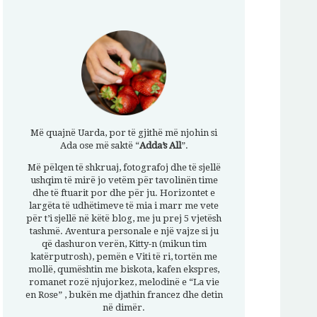
Më quajnë Uarda, por të gjithë më njohin si
Ada ose më saktë “
Adda’s All
”.
Më pëlqen të shkruaj, fotografoj dhe të sjellë
ushqim të mirë jo vetëm për tavolinën time
dhe të ftuarit por dhe për ju. Horizontet e
largëta të udhëtimeve të mia i marr me vete
për t’i sjellë në këtë blog, me ju prej 5 vjetësh
tashmë. Aventura personale e një vajze si ju
që dashuron verën, Kitty-n (mikun tim
katërputrosh), pemën e Viti të ri, tortën me
mollë, qumështin me biskota, kafen ekspres,
romanet rozë njujorkez, melodinë e “La vie
en Rose” , bukën me djathin francez dhe detin
në dimër.