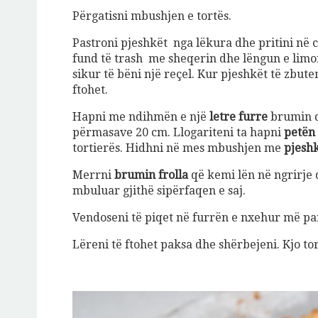
Përgatisni mbushjen e tortës.
Pastroni pjeshkët nga lëkura dhe pritini në 
fund të trash me sheqerin dhe lëngun e limon
sikur të bëni një reçel. Kur pjeshkët të zbute
ftohet.
Hapni me ndihmën e një
letre furre
brumin që
përmasave 20 cm. Llogariteni ta hapni
petën
tortierës. Hidhni në mes mbushjen me
pjesh
Merrni
brumin frolla
që kemi lën në ngrirje 
mbuluar gjithë sipërfaqen e saj.
Vendoseni të piqet në furrën e nxehur më pa
Lëreni të ftohet paksa dhe shërbejeni. Kjo t