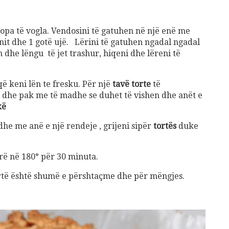
copa të vogla. Vendosini të gatuhen në një enë me
it dhe 1 gotë ujë. Lërini të gatuhen ngadal ngadal
n dhe lëngu të jet trashur, hiqeni dhe lëreni të
 keni lën te fresku. Për një
tavë torte
të
dhe pak me të madhe se duhet të vishen dhe anët e
kë
dhe me anë e një rendeje , grijeni sipër
tortës
duke
rë në 180° për 30 minuta.
ortë është shumë e përshtaçme dhe për mëngjes.