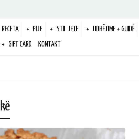
RECETA
PIJE
STIL JETE
UDHËTIME + GUIDË
GIFT CARD
KONTAKT
hkë