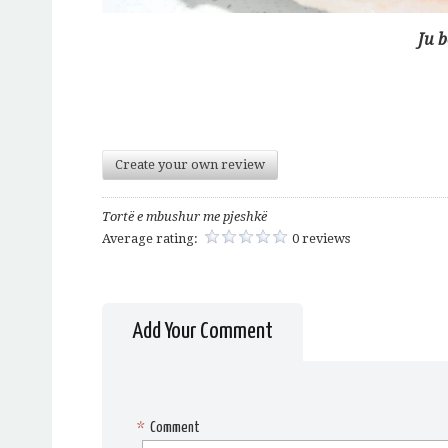
Ju 
Create your own review
Tortë e mbushur me pjeshkë
Average rating:
0 reviews
Add Your Comment
*
Comment