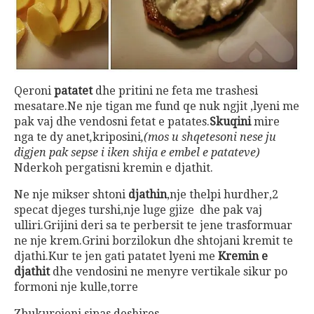
Qeroni
patatet
dhe pritini ne feta me trashesi
mesatare.Ne nje tigan me fund qe nuk ngjit ,lyeni me
pak vaj dhe vendosni fetat e patates.
Skuqini
mire
nga te dy anet
,
kriposini
,(mos u shqetesoni nese ju
digjen pak sepse i iken shija e embel e patateve)
Nderkoh pergatisni kremin e djathit.
Ne nje mikser shtoni
djathin
,nje thelpi hurdher,2
specat djeges turshi,nje luge gjize dhe pak vaj
ulliri.Grijini deri sa te perbersit te jene trasformuar
ne nje krem.Grini borzilokun dhe shtojani kremit te
djathi.Kur te jen gati patatet lyeni me
Kremin e
djathit
dhe vendosini ne menyre vertikale sikur po
formoni nje kulle,torre
Zbukurojeni sipas deshires.