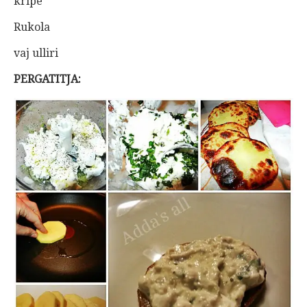
kripe
Rukola
vaj ulliri
PERGATITJA: