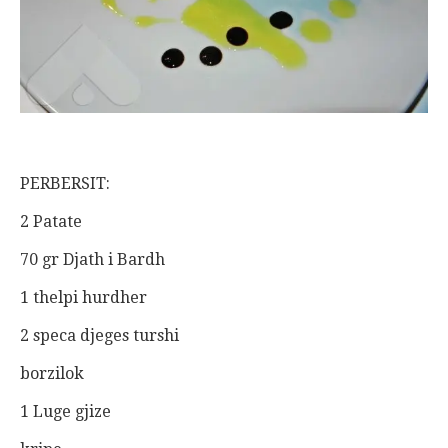
PERBERSIT:
2 Patate
70 gr Djath i Bardh
1 thelpi hurdher
2 speca djeges turshi
borzilok
1 Luge gjize