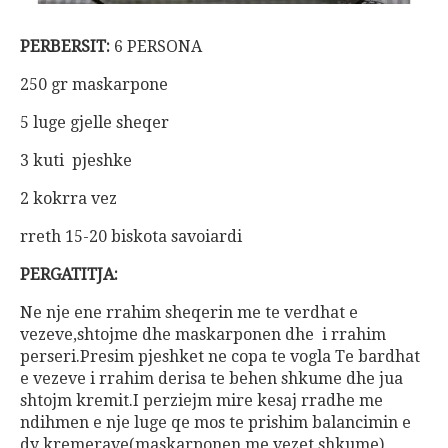
PERBERSIT:
6 PERSONA
250 gr maskarpone
5 luge gjelle sheqer
3 kuti pjeshke
2 kokrra vez
rreth 15-20 biskota savoiardi
PERGATITJA:
Ne nje ene rrahim sheqerin me te verdhat e
vezeve,shtojme dhe maskarponen dhe i rrahim
perseri.Presim pjeshket ne copa te vogla Te bardhat
e vezeve i rrahim derisa te behen shkume dhe jua
shtojm kremit.I perziejm mire kesaj rradhe me
ndihmen e nje luge qe mos te prishim balancimin e
dy kremerave(maskarponen me vezet shkume)