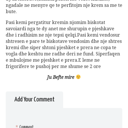
ngadale ne menyre qe te perfitojm nje krem sa me te
bute.
Pasi kemi pergatitur kremin njomim biskotat
savoiardi nga te dy anet me shurupin e pjeshkave
dhe i radhisim ne nje tepsi qelqi.Pasi kemi vendosur
shtresen e pare te biskotave vendosim dhe nje shtres
kremi dhe siper shtoni pjeshket e prera ne copa te
vogla dhe keshtu me radhe deri ne fund. Siperfaqen
e mbulojme me pjeshket e prera.E leme ne
frigorifere te pushoj per me shume se 2 ore
Ju Befte mire
Add Your Comment
*
Comment