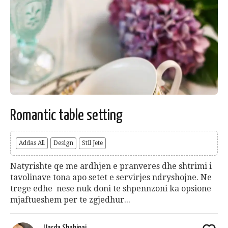
Romantic table setting
Addas All
Design
Stil Jete
Natyrishte qe me ardhjen e pranveres dhe shtrimi i
tavolinave tona apo setet e servirjes ndryshojne. Ne
trege edhe nese nuk doni te shpennzoni ka opsione
mjaftueshem per te zgjedhur...