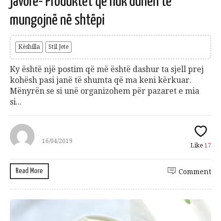
javore- Produktet që nuk duhen të
mungojnë në shtëpi
Këshilla
Stil Jete
Ky është një postim që më është dashur ta sjell prej
kohësh pasi janë të shumta që ma keni kërkuar.
Mënyrën se si unë organizohem për pazaret e mia
si...
16/04/2019
Like
17
Read More
Comment