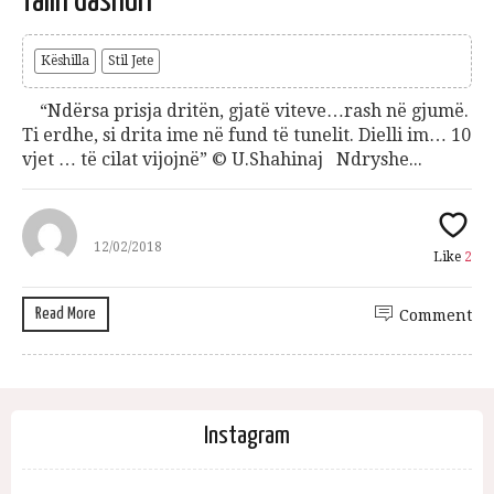
falin dashuri
Këshilla
Stil Jete
“Ndërsa prisja dritën, gjatë viteve…rash në gjumë.
Ti erdhe, si drita ime në fund të tunelit. Dielli im… 10
vjet … të cilat vijojnë” © U.Shahinaj Ndryshe...
12/02/2018
Like
2
Read More
Comment
Instagram