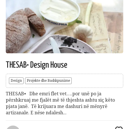
THESAB• Design House
Design
Projekte dhe Bashkpunime
THESAB• Dhe emri flet vet….por unë po ja
përshkruaj me fjalët më të thjeshta ashtu siç këto
pjata janë. Të krijuara me dashuri në mënyrë
artizanale. E nëse ndalesh...