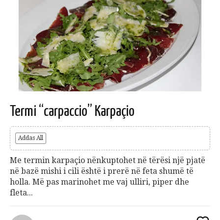
Termi “carpaccio” Karpaçio
Addas All
Me termin karpaçio nënkuptohet në tërësi një pjatë
në bazë mishi i cili është i prerë në feta shumë të
holla. Më pas marinohet me vaj ulliri, piper dhe
fleta...