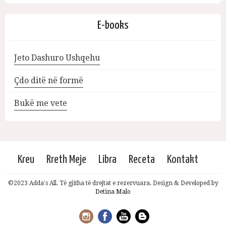
E-books
Jeto Dashuro Ushqehu
Çdo ditë në formë
Bukë me vete
Kreu
Rreth Meje
Libra
Receta
Kontakt
©2023 Adda's All. Të gjitha të drejtat e rezervuara. Design & Developed by
Detina Malo