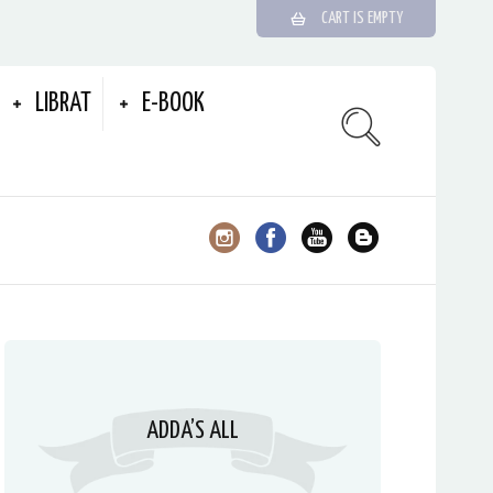
CART IS EMPTY
LIBRAT
E-BOOK
ADDA’S ALL