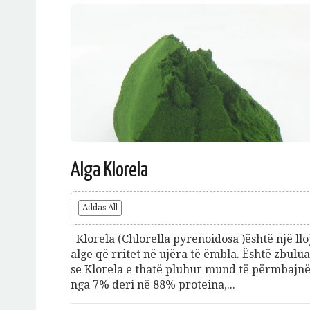
Alga Klorela
Addas All
Klorela (Chlorella pyrenoidosa )është një llo
alge që rritet në ujëra të ëmbla. Është zbulu
se Klorela e thatë pluhur mund të përmbajne
nga 7% deri në 88% proteina,...