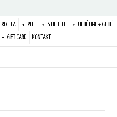
RECETA
PIJE
STIL JETE
UDHËTIME + GUIDË
GIFT CARD
KONTAKT