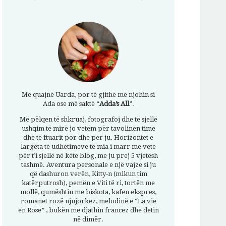
Më quajnë Uarda, por të gjithë më njohin si
Ada ose më saktë “
Adda’s All
”.
Më pëlqen të shkruaj, fotografoj dhe të sjellë
ushqim të mirë jo vetëm për tavolinën time
dhe të ftuarit por dhe për ju. Horizontet e
largëta të udhëtimeve të mia i marr me vete
për t’i sjellë në këtë blog, me ju prej 5 vjetësh
tashmë. Aventura personale e një vajze si ju
që dashuron verën, Kitty-n (mikun tim
katërputrosh), pemën e Viti të ri, tortën me
mollë, qumështin me biskota, kafen ekspres,
romanet rozë njujorkez, melodinë e “La vie
en Rose” , bukën me djathin francez dhe detin
në dimër.