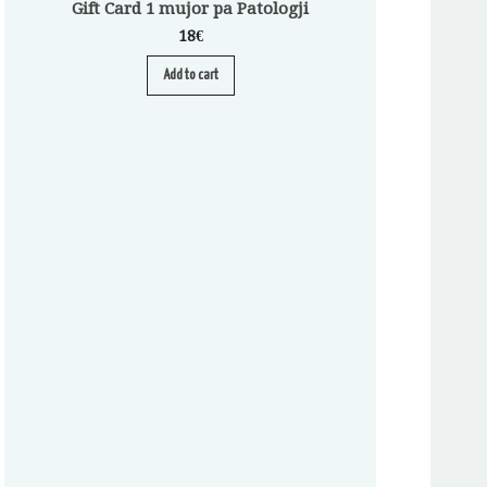
Gift Card 1 mujor pa Patologji
18
€
Add to cart
Abonim për Pa
A
S