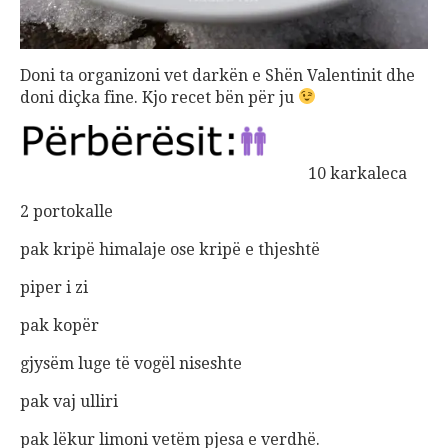
Doni ta organizoni vet darkën e Shën Valentinit dhe
doni diçka fine. Kjo recet bën për ju
10 karkaleca
2 portokalle
pak kripë himalaje ose kripë e thjeshtë
piper i zi
pak kopër
gjysëm luge të vogël niseshte
pak vaj ulliri
pak lëkur limoni vetëm pjesa e verdhë.