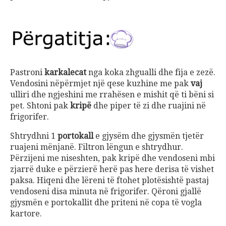
Pastroni
karkalecat
nga koka zhgualli dhe fija e zezë.
Vendosini nëpërmjet një qese kuzhine me pak
vaj
ulliri dhe ngjeshini me rrahësen e mishit që ti bëni si
pet. Shtoni pak
kripë
dhe piper të zi dhe ruajini në
frigorifer.
Shtrydhni 1
portokall
e gjysëm dhe gjysmën tjetër
ruajeni mënjanë. Filtron lëngun e shtrydhur.
Përzijeni me niseshten, pak kripë dhe vendoseni mbi
zjarrë duke e përzierë herë pas here derisa të vishet
paksa. Hiqeni dhe lëreni të ftohet plotësishtë pastaj
vendoseni disa minuta në frigorifer. Qëroni gjallë
gjysmën e portokallit dhe priteni në copa të vogla
kartore.