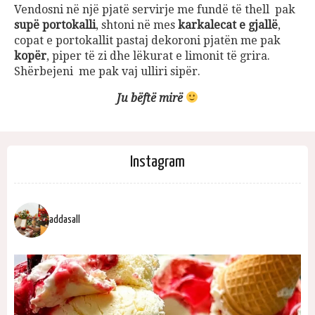
Vendosni në një pjatë servirje me fundë të thell pak
supë portokalli
, shtoni në mes
karkalecat e gjallë
,
copat e portokallit pastaj dekoroni pjatën me pak
kopër
, piper të zi dhe lëkurat e limonit të grira.
Shërbejeni me pak vaj ulliri sipër.
Ju bëftë mirë
Instagram
addasall