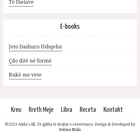
Të Dielave
E-books
Jeto Dashuro Ushqehu
Çdo ditë në formë
Bukë me vete
Kreu
Rreth Meje
Libra
Receta
Kontakt
©2023 Adda's All. Të gjitha të drejtat e rezervuara. Design & Developed by
Detina Malo