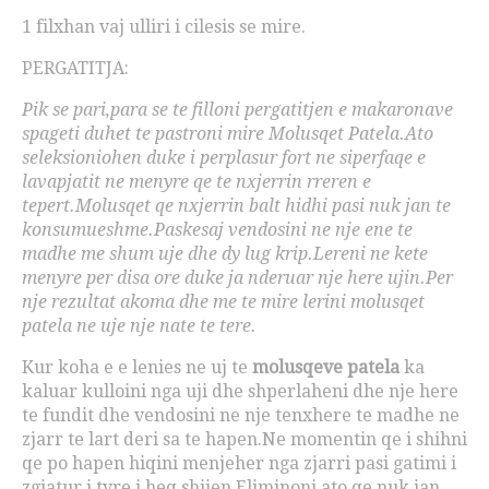
1 filxhan vaj ulliri i cilesis se mire.
PERGATITJA:
Pik se pari,para se te filloni pergatitjen e makaronave
spageti duhet te pastroni mire Molusqet Patela.Ato
seleksioniohen duke i perplasur fort ne siperfaqe e
lavapjatit ne menyre qe te nxjerrin rreren e
tepert.Molusqet qe nxjerrin balt hidhi pasi nuk jan te
konsumueshme.Paskesaj vendosini ne nje ene te
madhe me shum uje dhe dy lug krip.Lereni ne kete
menyre per disa ore duke ja nderuar nje here ujin.Per
nje rezultat akoma dhe me te mire lerini molusqet
patela ne uje nje nate te tere.
Kur koha e e lenies ne uj te
molusqeve patela
ka
kaluar kulloini nga uji dhe shperlaheni dhe nje here
te fundit dhe vendosini ne nje tenxhere te madhe ne
zjarr te lart deri sa te hapen.Ne momentin qe i shihni
qe po hapen hiqini menjeher nga zjarri pasi gatimi i
zgjatur i tyre i heq shijen.Eliminoni ato qe nuk jan