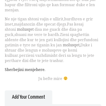
hapur dhe filtroni ujin qe kan formuar duke e len
menjan.
Ne nje tigan shtoni vajin e ullirit,hurdhren e grir
imet,majdanozin dhe specat djegs.Pas kesaj
shtoni
molusqet
disa me guack dhe disa pa
guck,shuani me vere te bardh.Zieni spaghettin
aldente dhe kur te jen gati kullojini dhe perfundoni
gatimin e tyre ne tiganin ku jan
molusqet,
Duke i
shtuar dhe lengun e molusqeve qe kemi
kulluar.perzieni vazhdimisht deri sa lengu te jete
perthare disi dhe te jete trashur.
Sherbejini menjehere.
Ju befte mire
Add Your Comment