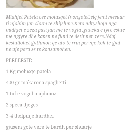
Midhjet Patela ose molusqet (vongolet)siç jemi mesuar
ti njohim jan shum te shijshme.Keto ndryshojn nga
midhjet e zeza pasi jan me te vogla ,guacka e tyre eshte
me ngjyre dhe kapen ne fund te detit nen rere.Ndaj
keshillohet gjithmon qe ato te rrin per nje koh te gjat
ne uje para se te konsumohen.
PERBERSIT:
1 Kg molusqe patela
400 gr makarona spaghetti
1 tuf e vogel majdanoz
2 speca djeges
3-4 thelpinje hurdher
gjusem gote vere te bardh per shuarje