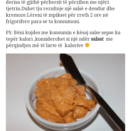
derisa të gjithë përbersit të përzihen me njëri
tjetrin.Duhet tju rezultoje një salsë e dendur dhe
kremoze.Lëreni të mpikset për rreth 2 ore në
frigorifere para se ta konsumoni.
PS: Bëni kujdes me konsumin e kësaj salse sepse ka
tepër kalori ,konsiderohet si një ndër
salsat
me
përqindjen më të larte të kalorive