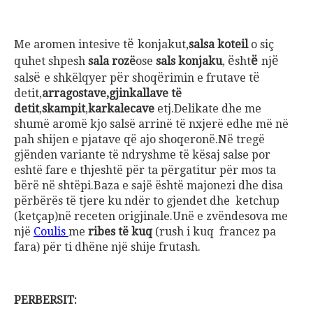
ë
Me aromen intesive t
konjakut,
salsa koteil
o siç
ë
ë
ë
quhet shpesh
sala rozë
ose
sals konjaku
,
sht
nj
ë
ë
ë
ë
sals
e shkëlqyer p
r shoq
rimin e frutave t
detit,
arragostave,gjinkallave të
detit
,
skampit
,
karkalecave
etj.Delikate dhe me
shumë aromë kjo salsë arrinë të nxjerë edhe më në
pah shijen e pjatave që ajo shoqeronë.Në tregë
gjënden variante të ndryshme të kësaj salse por
eshtë fare e thjeshtë për ta përgatitur për mos ta
bërë në shtëpi.Baza e sajë është majonezi dhe disa
përbërës të tjere ku ndër to gjendet dhe ketchup
(ketçap)në receten origjinale.Unë e zvëndesova me
një
Coulis
me
ribes të kuq
(rush i kuq francez pa
fara) për ti dhëne një shije frutash.
PERBERSIT: