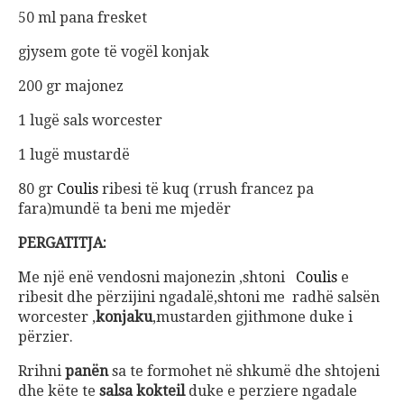
50 ml pana fresket
gjysem gote të vogël konjak
200 gr majonez
1 lugë sals worcester
1 lugë mustardë
80 gr
Coulis
ribesi të kuq (rrush francez pa
fara)mundë ta beni me mjedër
PERGATITJA:
Me një enë vendosni majonezin ,shtoni
Coulis
e
ribesit dhe përzijini ngadalë,shtoni me radhë salsën
worcester ,
konjaku
,mustarden gjithmone duke i
përzier.
Rrihni
panën
sa te formohet në shkumë dhe shtojeni
dhe këte te
salsa kokteil
duke e perziere ngadale