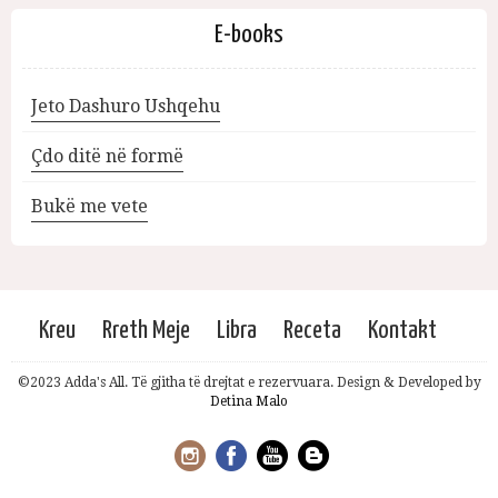
E-books
Jeto Dashuro Ushqehu
Çdo ditë në formë
Bukë me vete
Kreu
Rreth Meje
Libra
Receta
Kontakt
©2023 Adda's All. Të gjitha të drejtat e rezervuara. Design & Developed by
Detina Malo