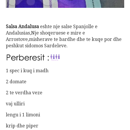
Salsa Andalusa
eshte nje salse Spanjolle e
Andalusias,Nje shoqeruese e mire e
Arrostove,misherave te bardhe dhe te kuqe por dhe
peshkut sidomos Sardeleve.
1 spec i kuq i madh
2 domate
2 te verdha veze
vaj ulliri
lengu i 1 limoni
krip dhe piper