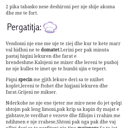
2 pika tabasko nese deshironi per nje shije akoma
dhe me te fort.
Vendosni nje ene me uje te ziej dhe kur te kete marr
val hidhni ne te
domatet
.Lerini per pak minuta
pastaj hiqini lekuren dhe farat e
brendeshme.Kalojeni ne mixer dhe lereni te pushoj
ne nje kulles te imet qe te humbi ujin e tepert.
Piqni
specin
me gjith lekure deri sa te nxihet
koplet,lereni te ftohet dhe hiqjani lekuren dhe
farat.Grijeni ne mikser.
Nderkohe ne nje ene tjeter me mire nese do jet qelqi
shtojm pak leng limoni,pak krip sa kapin dy majat e
gishtave,te verdhat e vezeve dhe fillojm i rrahim me
ndihmen e nje rrahese,Shtoni pak nga pak dhe vaj