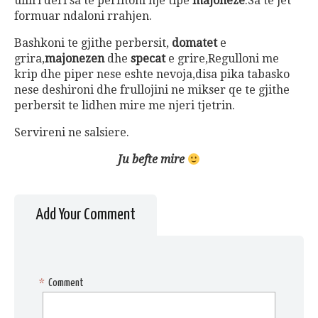
ulliri deri sa te perfitoni nje tipe
majoneze
.Sa te jet
formuar ndaloni rrahjen.
Bashkoni te gjithe perbersit,
domatet
e
grira,
majonezen
dhe
specat
e grire,Regulloni me
krip dhe piper nese eshte nevoja,disa pika tabasko
nese deshironi dhe frullojini ne mikser qe te gjithe
perbersit te lidhen mire me njeri tjetrin.
Servireni ne salsiere.
Ju befte mire
Add Your Comment
*
Comment