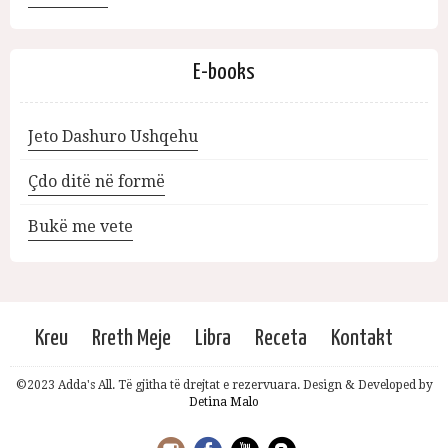
E-books
Jeto Dashuro Ushqehu
Çdo ditë në formë
Bukë me vete
Kreu
Rreth Meje
Libra
Receta
Kontakt
©2023 Adda's All. Të gjitha të drejtat e rezervuara. Design & Developed by
Detina Malo