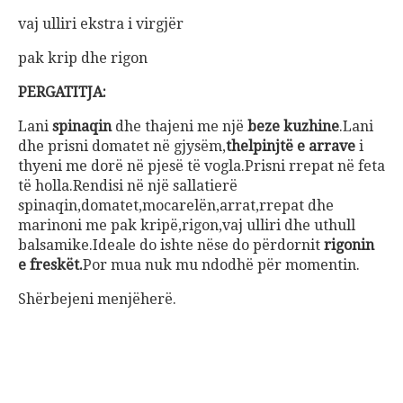
vaj ulliri ekstra i virgjër
pak krip dhe rigon
PERGATITJA:
Lani
spinaqin
dhe thajeni me një
beze kuzhine
.Lani
dhe prisni domatet në gjysëm,
thelpinjtë e arrave
i
thyeni me dorë në pjesë të vogla.Prisni rrepat në feta
të holla.Rendisi në një sallatierë
spinaqin,domatet,mocarelën,arrat,rrepat dhe
marinoni me pak kripë,rigon,vaj ulliri dhe uthull
balsamike.Ideale do ishte nëse do përdornit
rigonin
e freskët.
Por mua nuk mu ndodhë për momentin.
Shërbejeni menjëherë.