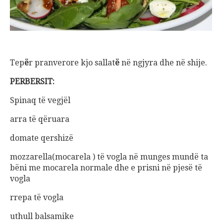
Tep
ë
r pranverore kjo sallat
ë
në ngjyra dhe në shije.
PERBERSIT:
Spinaq të vegjël
arra të qëruara
domate qershizë
mozzarella(mocarela ) të vogla në munges mundë ta
bëni me mocarela normale dhe e prisni në pjesë të
vogla
rrepa të vogla
uthull balsamike