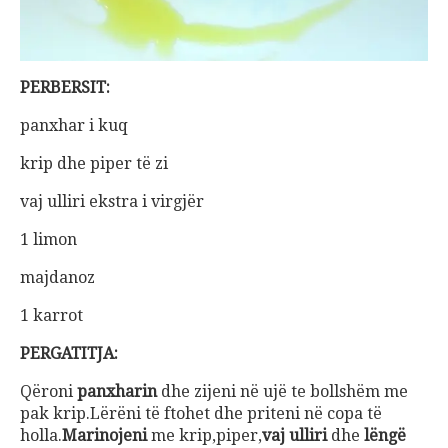
PERBERSIT:
panxhar i kuq
krip dhe piper të zi
vaj ulliri ekstra i virgjër
1 limon
majdanoz
1 karrot
PERGATITJA:
Qëroni
panxharin
dhe zijeni në ujë te bollshëm me
pak krip.Lërëni të ftohet dhe priteni në copa të
holla.
Marinojeni
me krip,piper,
vaj ulliri
dhe
lëngë