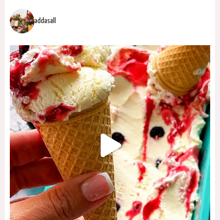
addasall