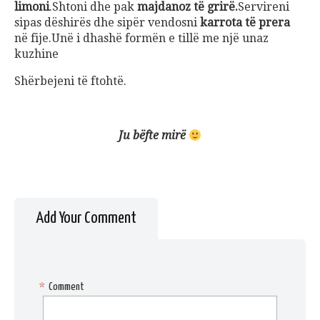
limoni
.Shtoni dhe pak
majdanoz të grirë.
Servireni
sipas dëshirës dhe sipër vendosni
karrota të prera
në fije.Unë i dhashë formën e tillë me një unaz
kuzhine
Shërbejeni të ftohtë.
Ju bëfte mirë
Add Your Comment
*
Comment