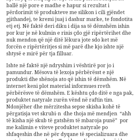
ballë një pore e madhe e hapur si rezultat i
përdorimit të produkteve me silikon i cili gjëndet
gjithandej, te kremi juaj i dashur marke, te fondotita
etj etj. Në faktë deri diku i dija sa të dëmshëm ishin
por kur je në kulmin e rinis çdo gjë ripërtërihet dhe
nuk mendon që një ditë lëkura jote sdo ket më
forcën e ripërtëritjes si më parë dhe kjo ishte një
shtysë e mirë për tja filluar.
Ishte në faktë një ndryshim i vështirë por jo i
pamundur. Mësova të lexoja përbërësst e një
produkti dhe shënoja ato që ishin të dëmshëm. Në
internet keni plot material informues rreth
përbërësve të dëmshëm. E kështu çdo ditë e nga pak,
produktet natyrale zurën vënd në raftin tim.
Ndonjëher dhe mërzitesha sepse skisha kohë të
përgatisja vet skrubi-n dhe thoja më mendjen “ahh
të kisha një skub të gatshëm të mbaroja punë” por
me kalimin e viteve produktet natyrale po
shfaqeshin dhe në për dyqane të specializuara dhe