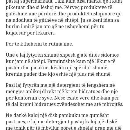
pastaj supermarkata. Tani kam disa marka që i kam
piketuar dhe si lëshoj më. Përveç produkteve të
gatëshme unë përdorë dhe produktet ushqimore që
na ndodhen të gjithëve në shtëpi. Ju se keni iden sa
burim i mirë jan ato që ne ushqehemi për tu
kujdesur për lëkurën.
Por të kthehemi te rutina ime.
Unë e laj fytyrën shumë shpesh gjatë ditës sidomos
kur jam në shtëpi. Fatmirsishtë kam një lëkure të
pastër dhe pa akne, kështu që spërdor shumë
kremin pudër dhe kjo eshtë një plus më shumë.
Pasi laj fytyrën me një detergjent të lëngshëm në
mëngjes aplikoj direkt një krem hidratues dhe një
për kontornin e syve. Nëse është verë dhe kam për
të dal kremi hidratues zvëndësohet me atë mbrojtës.
Ne darkë kaloj një disk pambuku me qumësht
pastrues, e laj me detergjent pastaj kaloj një diskë
me tonik për të mbyllur poret e shpëlaj prap me ujë