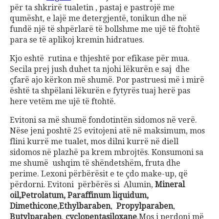
për ta shkrirë tualetin , pastaj e pastrojë me
qumësht, e lajë me detergjentë, tonikun dhe në
fundë një të shpërlarë të bollshme me ujë të ftohtë
para se të aplikoj kremin hidratues.
Kjo eshtë rutina e thjeshtë por efikase për mua.
Secila prej jush duhet ta njohi lëkurën e saj dhe
çfarë ajo kërkon më shumë. Por pastruesi më i mirë
është ta shpëlani lëkurën e fytyrës tuaj herë pas
here vetëm me ujë të ftohtë.
Evitoni sa më shumë fondotintën sidomos në verë.
Nëse jeni poshtë 25 evitojeni atë në maksimum, mos
flini kurrë me tualet, mos dilni kurrë në diell
sidomos në plazhë pa krem mbrojtës. Konsumoni sa
me shumë ushqim të shëndetshëm, fruta dhe
perime. Lexoni përbërësit e te çdo make-up, që
përdorni. Evitoni përbërës si Alumin,
Mineral
oil,Petrolatum, Paraffinum liquidum,
Dimethicone
,
Ethylbaraben
,
Propylparaben
,
Butylparaben
,
cyclopentasiloxane
.Mos i perdoni më