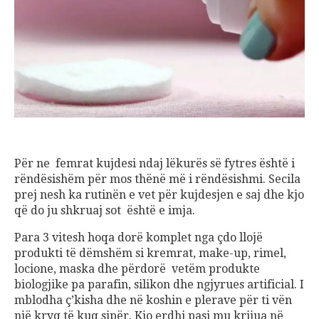
Për ne femrat kujdesi ndaj lëkurës së fytres është i
rëndësishëm për mos thënë më i rëndësishmi. Secila
prej nesh ka rutinën e vet për kujdesjen e saj dhe kjo
që do ju shkruaj sot është e imja.
Para 3 vitesh hoqa dorë komplet nga çdo llojë
produkti të dëmshëm si kremrat, make-up, rimel,
locione, maska dhe përdorë vetëm produkte
biologjike pa parafin, silikon dhe ngjyrues artificial. I
mblodha ç’kisha dhe në koshin e plerave për ti vën
një kryq të kuq sipër. Kjo erdhi pasi mu krijua në