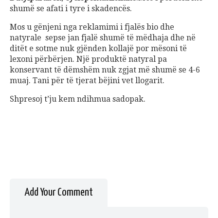
shumë se afati i tyre i skadencës.
Mos u gënjeni nga reklamimi i fjalës bio dhe
natyrale sepse jan fjalë shumë të mëdhaja dhe në
ditët e sotme nuk gjënden kollajë por mësoni të
lexoni përbërjen. Një produktë natyral pa
konservant të dëmshëm nuk zgjat më shumë se 4-6
muaj. Tani për të tjerat bëjini vet llogarit.
Shpresoj t’ju kem ndihmua sadopak.
Add Your Comment