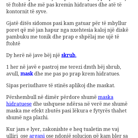
të ftohtë dhe më pas kremin hidratues dhe atë të
kontornit të syve.
Gjatë ditës sidomos pasi kam gatuar për të mbyllur
poret që më jan hapur nga nxehtesia kaloj një diskë
pambuku me tonik dhe prap e shpëlaj me ujë të
ftohtë
Dy herë në jave bëj një
skrub.
1 her në javë e pastroj me terezi dmth bëj sbrub,
avull,
mask
dhe me pas po prap krem hidratues.
Sipas periudhave të stinës aplikoj dhe maskat.
Përshembull në dimër përdore shumë
maska
hidratuese
dhe ushquese ndërsa në verë me shumë
maska me efekt zbutës pasi lëkura e fytyrës thahet
shumë nga plazhi.
Kur jam e lyer, zakonishte e heq tualetin me vaj
ulliri ose
argani
ose ndonjë solucion që kam bler sa