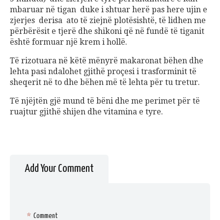
mbaruar në tigan duke i shtuar herë pas here ujin e
zjerjes derisa ato të ziejnë plotësishtë, të lidhen me
përbërësit e tjerë dhe shikoni që në fundë të tiganit
është formuar një krem i hollë.
Të rizotuara në këtë mënyrë makaronat bëhen dhe
lehta pasi ndalohet gjithë proçesi i trasforminit të
sheqerit në to dhe bëhen më të lehta për tu tretur.
Të njëjtën gjë mund të bëni dhe me perimet për të
ruajtur gjithë shijen dhe vitamina e tyre.
Add Your Comment
*
Comment