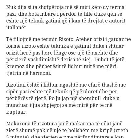
Nuk dija si ta shqipëroja më së miri këto dy terma
pasi dhe bota mbarë i përdor të tillë duke qën së
ështe një teknik gatimi që i kan të drejtat e autorit
italianët.
Të fillojmë me termin Rizoto. Atëher orizi i gatuar në
formë rizoto është teknika e gatimit duke i shtuar
orizit herë pas here lëngë ose ujë të nxehtë dhe
përzierë vashdimishtë derisa të ziej. Duhet të jetë
kremoz dhe përbërësit të lidhur mirë me njëri
tjetrin në harmoni.
Rizotimi është i lidhur ngushtë me cfarë thashë me
sipër pasi është një teknik që përdoret dhe për
përbërës të tjerë. Po ju jap një shëmbull duke u
munduar t’jua shpjegoj sa më mirë për të më
kuptuar.
Makarona të rizotura janë makarona të cilat janë
zierë shumë pak në ujë të bollshëm me kripë (rreth
5 minuta) dhe zierjen e tyre përfundimtare e kan