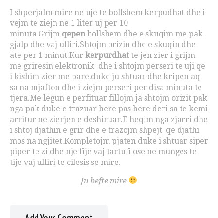
I shperjalm mire ne uje te bollshem kerpudhat dhe i
vejm te ziejn ne 1 liter uj per 10
minuta.Grijm
qepen
hollshem dhe e skuqim me pak
gjalp dhe vaj ulliri.Shtojm orizin dhe e skuqin dhe
ate per 1 minut.Kur
kerpurdhat
te jen zier i grijm
me griresin elektronik dhe i shtojm perseri te uji qe
i kishim zier me pare.duke ju shtuar dhe kripen aq
sa na mjafton dhe i ziejm perseri per disa minuta te
tjera.Me legun e perfituar fillojm ja shtojm orizit pak
nga pak duke e trazuar here pas here deri sa te kemi
arritur ne zierjen e deshiruar.E heqim nga zjarri dhe
i shtoj djathin e grir dhe e trazojm shpejt qe djathi
mos na ngjitet.Kompletojm pjaten duke i shtuar siper
piper te zi dhe nje fije vaj tartufi ose ne munges te
tije vaj ulliri te cilesis se mire.
Ju befte mire