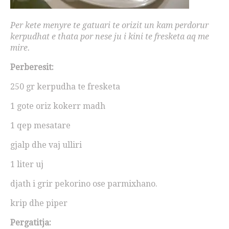
Per kete menyre te gatuari te orizit un kam perdorur
kerpudhat e thata por nese ju i kini te fresketa aq me
mire.
Perberesit:
250 gr kerpudha te fresketa
1 gote oriz kokerr madh
1 qep mesatare
gjalp dhe vaj ulliri
1 liter uj
djath i grir pekorino ose parmixhano.
krip dhe piper
Pergatitja: