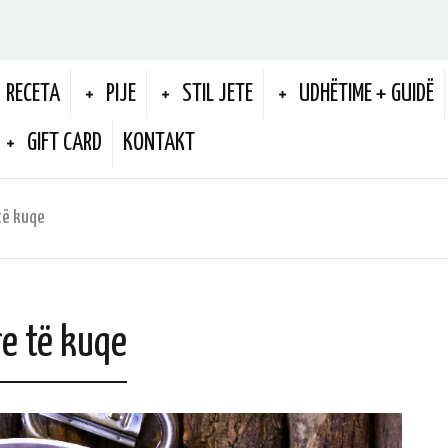
RECETA
PIJE
STIL JETE
UDHËTIME + GUIDË
GIFT CARD
KONTAKT
të kuqe
re të kuqe