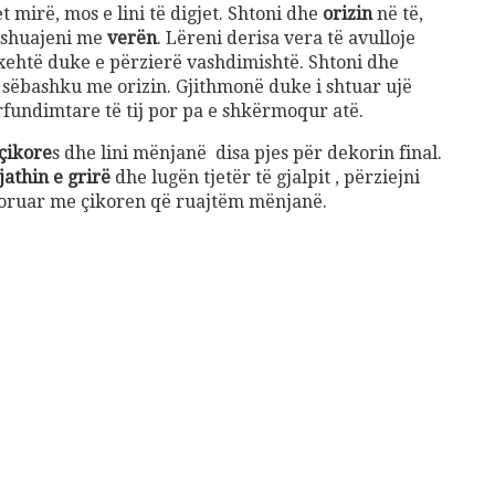
 mirë, mos e lini të digjet. Shtoni dhe
orizin
në të,
e shuajeni me
verën
. Lëreni derisa vera të avulloje
xehtë duke e përzierë vashdimishtë. Shtoni dhe
ë sëbashku me orizin. Gjithmonë duke i shtuar ujë
rfundimtare të tij por pa e shkërmoqur atë.
çikore
s dhe lini mënjanë disa pjes për dekorin final.
jathin e grirë
dhe lugën tjetër të gjalpit , përziejni
koruar me çikoren që ruajtëm mënjanë.