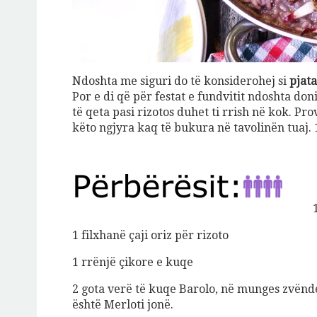
Ndoshta me siguri do të konsiderohej si
pjata
Por e di që për festat e fundvitit ndoshta don
të qeta pasi rizotos duhet ti rrish në kok. Pr
këto ngjyra kaq të bukura në tavolinën tuaj. 
1 filxhanë çaji oriz për rizoto
1 rrënjë çikore e kuqe
2 gota verë të kuqe Barolo, në munges zvënde
është Merloti jonë.