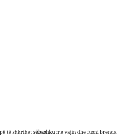
lpë të shkrihet
sëbashku
me vajin dhe fusni brënda