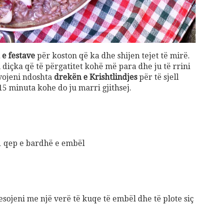
 e festave
për koston që ka dhe shijen tejet të mirë.
i diçka që të përgatitet kohë më para dhe ju të rrini
ovojeni ndoshta
drekën e Krishtlindjes
për të sjell
15 minuta kohe do ju marri gjithsej.
1 qep e bardhë e embël
sojeni me një verë të kuqe të embël dhe të plote siç