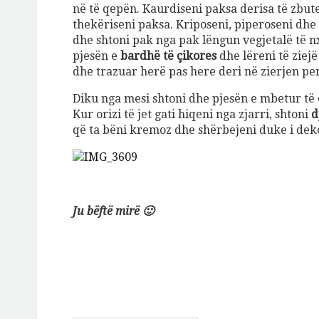
në të qepën. Kaurdiseni paksa derisa të zbutet
thekëriseni paksa. Kriposeni, piperoseni dh
dhe shtoni pak nga pak lëngun vegjetalë të n
pjesën e
bardhë të çikores
dhe lëreni të ziej
dhe trazuar herë pas here deri në zierjen pe
Diku nga mesi shtoni dhe pjesën e mbetur të
Kur orizi të jet gati hiqeni nga zjarri, shtoni
d
që ta bëni kremoz dhe shërbejeni duke i de
Ju bëftë mirë 🙂