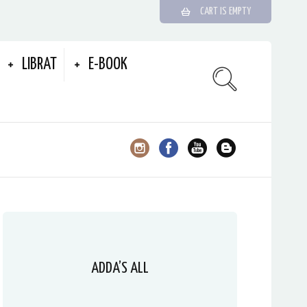
CART IS EMPTY
LIBRAT
E-BOOK
ADDA’S ALL