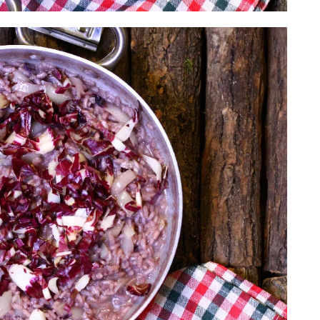
shuro Ushqehu
10
€
dd to cart
Gift Card 3 mujore per Patologji
70
€
Add to cart