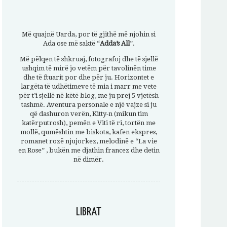
Më quajnë Uarda, por të gjithë më njohin si
Ada ose më saktë “
Adda’s All
”.
Më pëlqen të shkruaj, fotografoj dhe të sjellë
ushqim të mirë jo vetëm për tavolinën time
dhe të ftuarit por dhe për ju. Horizontet e
largëta të udhëtimeve të mia i marr me vete
për t’i sjellë në këtë blog, me ju prej 5 vjetësh
tashmë. Aventura personale e një vajze si ju
që dashuron verën, Kitty-n (mikun tim
katërputrosh), pemën e Viti të ri, tortën me
mollë, qumështin me biskota, kafen ekspres,
romanet rozë njujorkez, melodinë e “La vie
en Rose” , bukën me djathin francez dhe detin
në dimër.
LIBRAT