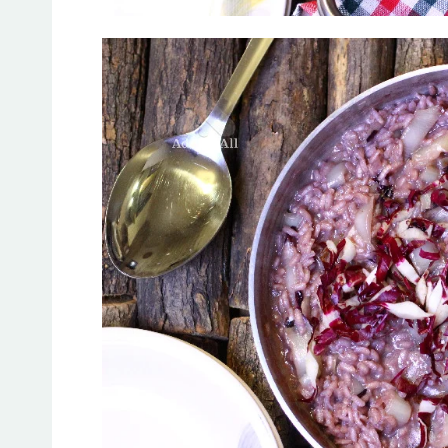
Jeto Da
A