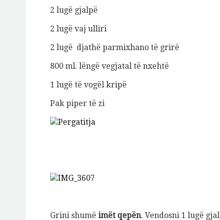
2 lugë gjalpë
2 lugë vaj ulliri
2 lugë djathë parmixhano të grirë
800 ml. lëngë vegjatal të nxehtë
1 lugë të vogël kripë
Pak piper të zi
Grini shumë
imët qepën
. Vendosni 1 lugë gja