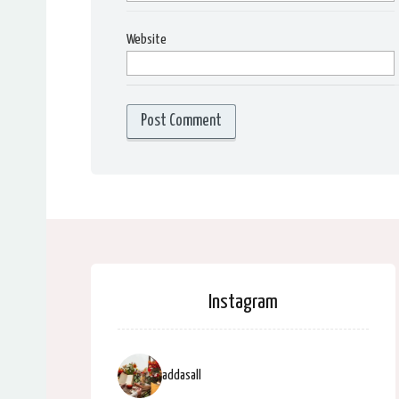
Website
Instagram
addasall