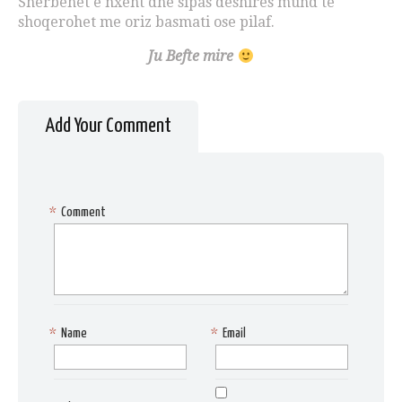
Sherbehet e nxeht dhe sipas deshires mund te
shoqerohet me oriz basmati ose pilaf.
Ju Befte mire
Add Your Comment
*
Comment
*
Name
*
Email