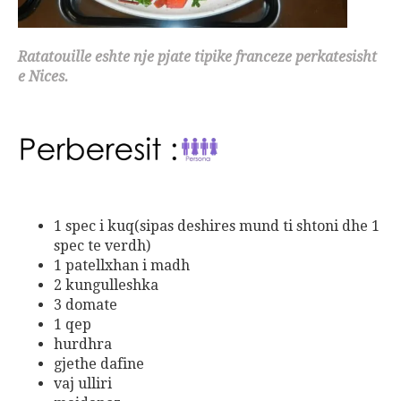
Ratatouille eshte nje pjate tipike franceze perkatesisht
e Nices.
1 spec i kuq(sipas deshires mund ti shtoni dhe 1
spec te verdh)
1 patellxhan i madh
2 kungulleshka
3 domate
1 qep
hurdhra
gjethe dafine
vaj ulliri