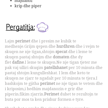
majdanoz
krip dhe piper
Lajm
perimet
dhe i presim ne kubik te
medhenje.Grijm qepen dhe
hurdhren
dhe i vejm te
skuqen ne nje tigan,shtojm
specat
dhe i leme te
skuqen pastaj shtojm dhe
domaten
dhe dy
flet
dafine
.I leme te skuqen.Ne nje tigan tjeter me
pak vaj ulliri skuqim
patellxhanet
per 10 minuta dhe
pastaj shtojm kungulleshkat. I lem dhe keto te
skuqen ne zjarr te ngadalt per 10 minuta te tjera.I
bashkojm te gjitha
perimet
ne nje tigan te vetem dhe
i kriposim,i hedhim majdanozin e grir dhe
piperin.fikim zjarrin.
Perimet
duhet te rezultojn te
buta por mos ta ken prishur formen e tyre.