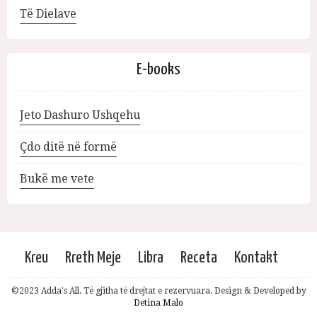
Të Dielave
E-books
Jeto Dashuro Ushqehu
Çdo ditë në formë
Bukë me vete
Kreu
Rreth Meje
Libra
Receta
Kontakt
©2023 Adda's All. Të gjitha të drejtat e rezervuara. Design & Developed by
Detina Malo