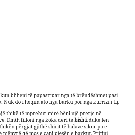
kun bliheni të papastruar nga të brëndëshmet pasi
. Nuk do i heqim ato nga barku por nga kurrizi i tij.
jë thikë të mprehur mirë bëni një prerje në
ave. Dmth filloni nga koka deri te
bishti
duke lën
thikën përgjat gjithë shirit të halave sikur po e
ë mënyrë që mos e çani pjesën e barkut. Pritini