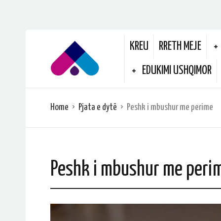
KREU
RRETH MEJE
EDUKIMI USHQIMOR
Home
Pjata e dytë
Peshk i mbushur me perime
Peshk i mbushur me peri