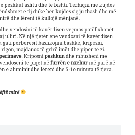
ka e peshkut ashtu dhe te bishti. Tërhiqni me kujdes
rëndshmet e tij duke bër kujdes siç ju thash dhe më
mirë dhe lëreni të kullojë mënjanë.
dhe vendosini të kavërdisen veçmas patëllxhanët
 ulliri. Në një tjetër enë vendosni të kavërdisen
n gati përbërësit bashkojini bashkë, kriposni,
 rigon, majdanoz të grirë imët dhe piper të zi.
perimeve.
Kriposni
peshkun
dhe mbusheni me
 vendoseni të piqet në
furrën e nxehur
më parë në
ën e aluminit dhe lëreni dhe 5-1o minuta të tjera.
bëftë mirë