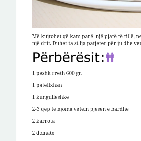
Më kujtohet që kam parë një pjatë të tillë, 
një drit. Duhet ta sillja patjeter për ju dhe v
Jeto Da
1 peshk rreth 600 gr.
1 patëllxhan
A
1 kungulleshkë
2-3 qep të njoma vetëm pjesën e bardhë
2 karrota
2 domate