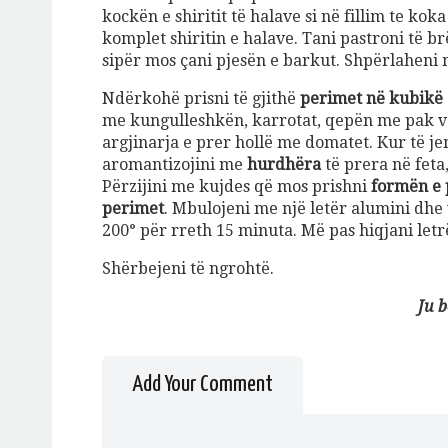
kockën e shiritit të halave si në fillim te ko
komplet shiritin e halave. Tani pastroni të b
sipër mos çani pjesën e barkut. Shpërlaheni 
Ndërkohë prisni të gjithë
perimet në kubikë
me kungulleshkën, karrotat, qepën me pak vaj
argjinarja e prer hollë me domatet. Kur të je
aromantizojini me
hurdhëra
të prera në feta,
Përzijini me kujdes që mos prishni
formën e 
perimet
. Mbulojeni me një letër alumini dhe
200° për rreth 15 minuta. Më pas hiqjani letr
Shërbejeni të ngrohtë.
Ju 
Add Your Comment