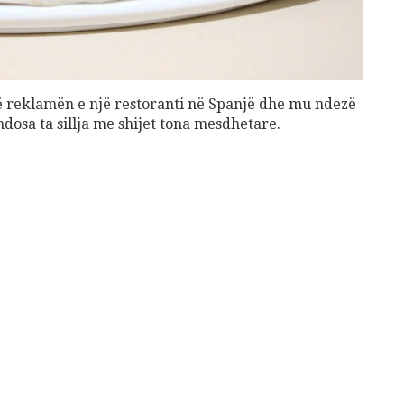
Gift Card 3 mujore per Patologji
70
€
Add to cart
në reklamën e një restoranti në Spanjë dhe mu ndezë
endosa ta sillja me shijet tona mesdhetare.
shuro Ushqehu
10
€
dd to cart