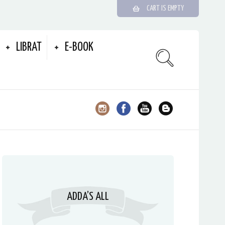
CART IS EMPTY
LIBRAT
E-BOOK
ADDA’S ALL