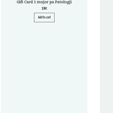
Gift Card 1 mujor pa Patologji
18
€
Add to cart
Abonim për Pa
A
S