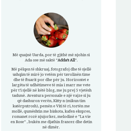
Më quajnë Uarda, por të gjithë më njohin si
Ada ose më saktë “
Adda’s All
”.
Më pëlqen të shkruaj, fotografoj dhe të sjellë
ushqim të mirë jo vetëm për tavolinën time
dhe të ftuarit por dhe për ju. Horizontet e
largëta të udhëtimeve të mia i marr me vete
për t’i sjellë në këtë blog, me ju prej 5 vjetësh
tashmë. Aventura personale e një vajze si ju
që dashuron verën, Kitty-n (mikun tim
katërputrosh), pemën e Viti të ri, tortën me
mollë, qumështin me biskota, kafen ekspres,
romanet rozë njujorkez, melodinë e “La vie
en Rose” , bukën me djathin francez dhe detin
në dimër.