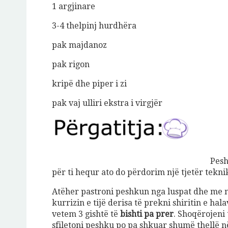
1 argjinare
3-4 thelpinj hurdhëra
pak majdanoz
pak rigon
kripë dhe piper i zi
pak vaj ulliri ekstra i virgjër
Pesh
për ti hequr ato do përdorim një tjetër teknik
Atëher pastroni peshkun nga luspat dhe me n
kurrizin e tijë derisa të prekni shiritin e hal
vetem 3 gishtë të
bishti pa prer
. Shoqërojeni 
sfiletoni peshku po pa shkuar shumë thellë n