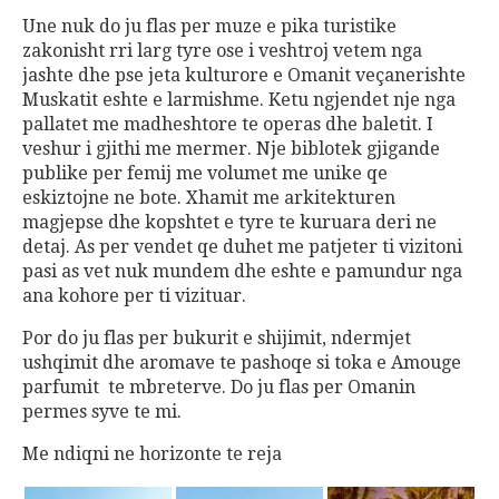
Une nuk do ju flas per muze e pika turistike
zakonisht rri larg tyre ose i veshtroj vetem nga
jashte dhe pse jeta kulturore e Omanit veçanerishte
Muskatit eshte e larmishme. Ketu ngjendet nje nga
pallatet me madheshtore te operas dhe baletit. I
veshur i gjithi me mermer. Nje biblotek gjigande
publike per femij me volumet me unike qe
eskiztojne ne bote. Xhamit me arkitekturen
magjepse dhe kopshtet e tyre te kuruara deri ne
detaj. As per vendet qe duhet me patjeter ti vizitoni
pasi as vet nuk mundem dhe eshte e pamundur nga
ana kohore per ti vizituar.
Por do ju flas per bukurit e shijimit, ndermjet
ushqimit dhe aromave te pashoqe si toka e Amouge
parfumit te mbreterve. Do ju flas per Omanin
permes syve te mi.
Me ndiqni ne horizonte te reja