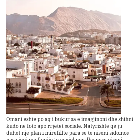
Omani eshte po aq i bukur sa e imagjinoni dhe shihni
kudo ne foto apo rrjetet sociale. Natyrishte qe ju
duhet nje plan i mirefillte para se te niseni sidomos
nese jeni me femije te vegjel por dhe nese niseni