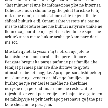
“last minute” si une ka infomacione plot ne internet.
Edhe nese nuk i shihni te gjithe pikat turistike te tij
nuk u be nami, e rendesishme eshte te jeni dhe te
shijoni bukurit e tij. Omani eshte vertete nje oaz ne
mes te shkretetires me nje bukuri natyrore unike ne
llojin e saj, por dhe nje qytet ne zhvillime e siper me
arkitekturen me te bukur arabe qe kam pare deri
me sot.
Muskati qyteti kryesor i tij te ofron nje jete te
larmishme me nota arabe dhe perendimore.
Pergjate bregut ka parqe pafunde per familje dhe
femijet permes palmave dhe dritave te qyteti
atmosfera behet magjike. Ajo qe personalisht pelqej
me shume nga vendet arabike qe familjeve ju
kushtojne nje rendesi te madhe ne sherbime
ndryshe nga perendimi. Pra ne nje restorant te
thjesht ti ke vend per femijet te luajne te argetohen
ne mbikqyrje te prinderit apo personave qe jane per
kete sherbim te posaçem.