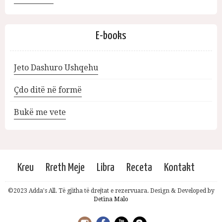
E-books
Jeto Dashuro Ushqehu
Çdo ditë në formë
Bukë me vete
Kreu
Rreth Meje
Libra
Receta
Kontakt
©2023 Adda's All. Të gjitha të drejtat e rezervuara. Design & Developed by
Detina Malo