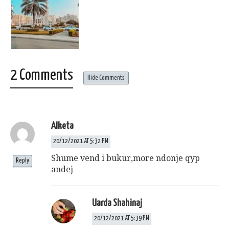
2 Comments
Hide Comments
Alketa
20/12/2021 AT 5:32 PM
Shume vend i bukur,more ndonje qyp
Reply
andej
Uarda Shahinaj
20/12/2021 AT 5:39 PM