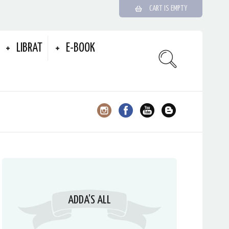
CART IS EMPTY
LIBRAT
E-BOOK
ADDA’S ALL