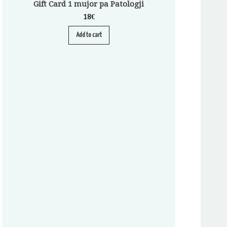
Gift Card 1 mujor pa Patologji
18
€
Add to cart
Abonim për Pa
A
S