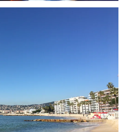
Gift Card 3 mujore per Patologji
70
€
Add to cart
shuro Ushqehu
10
€
dd to cart