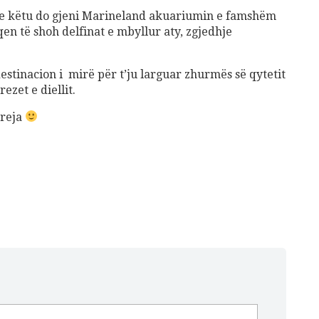
ve këtu do gjeni Marineland akuariumin e famshëm
en të shoh delfinat e mbyllur aty, zgjedhje
destinacion i mirë për t’ju larguar zhurmës së qytetit
ezet e diellit.
 reja