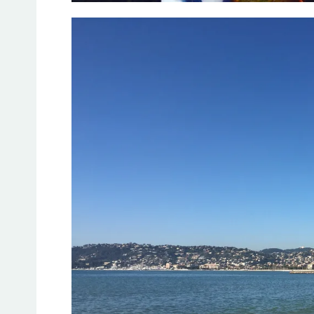
Jeto Da
A