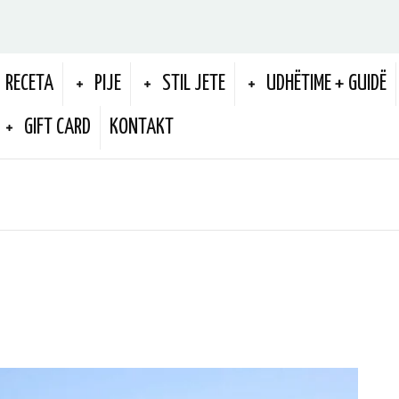
RECETA
PIJE
STIL JETE
UDHËTIME + GUIDË
GIFT CARD
KONTAKT