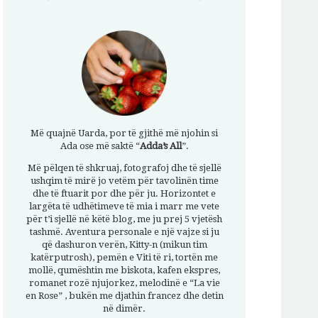
Më quajnë Uarda, por të gjithë më njohin si
Ada ose më saktë “
Adda’s All
”.
Më pëlqen të shkruaj, fotografoj dhe të sjellë
ushqim të mirë jo vetëm për tavolinën time
dhe të ftuarit por dhe për ju. Horizontet e
largëta të udhëtimeve të mia i marr me vete
për t’i sjellë në këtë blog, me ju prej 5 vjetësh
tashmë. Aventura personale e një vajze si ju
që dashuron verën, Kitty-n (mikun tim
katërputrosh), pemën e Viti të ri, tortën me
mollë, qumështin me biskota, kafen ekspres,
romanet rozë njujorkez, melodinë e “La vie
en Rose” , bukën me djathin francez dhe detin
në dimër.