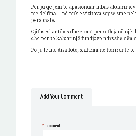
Për ju që jeni të apasionuar mbas akuarime
me delfina. Unë nuk e vizitova sepse smë pelq
personale.
Gjithsesi antibes dhe zonat përreth janë një 
dhe për të kaluar një fundjavë ndryshe nën rr
Po ju lë me disa foto, shihemi në horizonte të
Add Your Comment
*
Comment