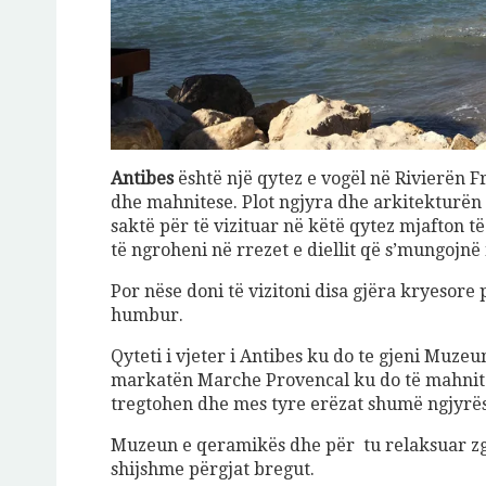
Antibes
është një qytez e vogël në Rivierën F
dhe mahnitese. Plot ngjyra dhe arkitekturën t
saktë për të vizituar në këtë qytez mjafton t
të ngroheni në rrezet e diellit që s’mungojnë n
Por nëse doni të vizitoni disa gjëra kryesor
humbur.
Qyteti i vjeter i Antibes ku do te gjeni Muzeu
markatën Marche Provencal ku do të mahnite
tregtohen dhe mes tyre erëzat shumë ngjyrës
Muzeun e qeramikës dhe për tu relaksuar zgj
shijshme përgjat bregut.