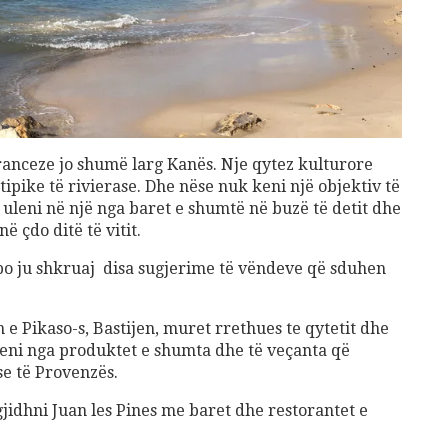
ranceze jo shumë larg Kanës. Nje qytez kulturore
ipike të rivierase. Dhe nëse nuk keni një objektiv të
ë uleni në një nga baret e shumtë në buzë të detit dhe
ë çdo ditë të vitit.
e po ju shkruaj disa sugjerime të vëndeve që sduhen
n e Pikaso-s, Bastijen, muret rrethues te qytetit dhe
ni nga produktet e shumta dhe të veçanta që
e të Provenzës.
idhni Juan les Pines me baret dhe restorantet e