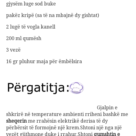
gjysëm luge sod buke
pakëz kripë (sa të na mbajnë dy gishtat)
2 lugë të vogla kanell
200 ml qumësh
3 vezë
16 gr pluhur maja për ëmbëlsira
Gjalpin e
shkrirë në temperature ambienti rriheni bashkë me
sheqerin
me rrahësin elektrikë derisa të dy
përbërsit të formojnë një krem.Shtoni një nga një
vezët gjithmone duke i rrahur.Shtoni
qumshtin e