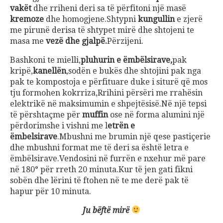
vakët
dhe rriheni deri sa të përfitoni një masë
kremoze
dhe homogjene.Shtypni
kungullin
e zjerë
me pirunë derisa të shtypet mirë dhe shtojeni te
masa me
vezë dhe gjalpë.
Përzijeni.
Bashkoni te mielli,
pluhurin e ëmbëlsirave,
pak
kripë,
kanellën
,sodën e bukës dhe shtojini pak nga
pak te kompostoja e përfituare duke i siturë që mos
tju formohen kokrriza,Rrihini përsëri me rrahësin
elektrikë në maksimumin e shpejtësisë.Në një tepsi
të përshtaçme për
muffin
ose në forma alumini një
përdorimshe i vishni me l
etrën e
ëmbelsirave
.Mbushni me brumin një qese pastiçerie
dhe mbushni format me të deri sa është letra e
ëmbëlsirave.Vendosini në furrën e nxehur më pare
në 180° për rreth 20 minuta.Kur të jen gati fikni
sobën dhe lërini të ftohen në te me derë pak të
hapur për 10 minuta.
Ju b
ë
ft
ë
mir
ë