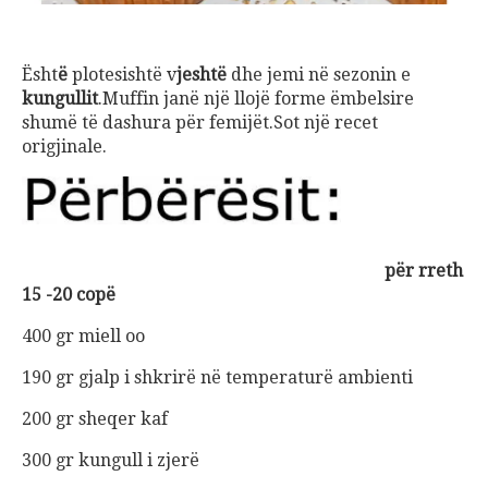
Ësht
ë
plotesisht
ë
v
jesht
ë
dhe jemi n
ë
sezonin e
kungullit
.Muffin jan
ë
nj
ë
lloj
ë
forme
ë
mbelsire
shum
ë
t
ë
dashura p
ë
r femij
ë
t.Sot nj
ë
recet
origjinale.
për rreth
15 -20 copë
400 gr miell oo
190 gr gjalp i shkrirë në temperaturë ambienti
200 gr sheqer kaf
300 gr kungull i zjerë