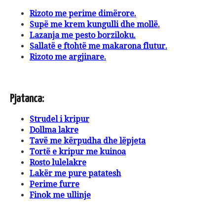
Rizoto me perime dimërore.
Supë me krem kungulli dhe mollë.
Lazanja me pesto borziloku.
Sallatë e ftohtë me makarona flutur.
Rizoto me argjinare.
Pjatanca:
Strudel i kripur
Dollma lakre
Tavë me kërpudha dhe lëpjeta
Tortë e kripur me kuinoa
Rosto lulelakre
Lakër me pure patatesh
Perime furre
Finok me ullinje