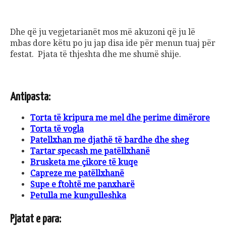
Dhe që ju vegjetarianët mos më akuzoni që ju lë
mbas dore këtu po ju jap disa ide për menun tuaj për
festat. Pjata të thjeshta dhe me shumë shije.
Antipasta:
Torta të kripura me mel dhe perime dimërore
Torta të vogla
Patellxhan me djathë të bardhe dhe sheg
Tartar specash me patëllxhanë
Brusketa me çikore të kuqe
Capreze me patëllxhanë
Supe e ftohtë me panxharë
Petulla me kungulleshka
Pjatat e para: