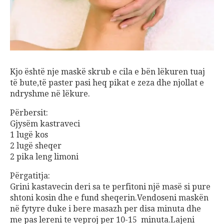
Kjo
ë
sht
ë
nje mask
ë
skrub e cila e b
ë
n l
ë
kuren tuaj
t
ë
bute,t
ë
paster pasi heq pikat e zeza dhe njollat e
ndryshme n
ë
l
ë
kure.
P
ë
rbersit:
Gjys
ë
m kastraveci
1 lug
ë
kos
2 lug
ë
sheqer
2 pika leng limoni
P
ë
rgatitja:
Grini kastavecin deri sa te perfitoni nj
ë
mas
ë
si pure
shtoni kosin dhe e fund sheqerin.Vendoseni mask
ë
n
n
ë
fytyre duke i bere masazh per disa minuta dhe
me pas lereni te veproj per 10-15 minuta.Lajeni