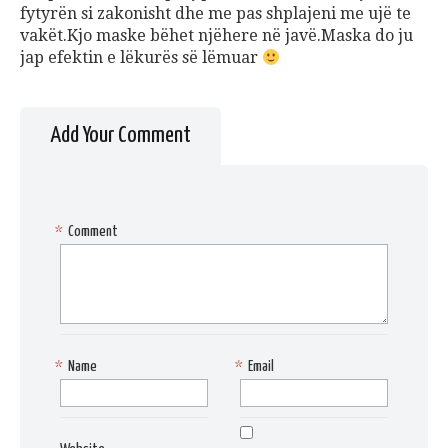
fytyr
ë
n si zakonisht dhe me pas shplajeni me uj
ë
te
vak
ë
t.Kjo maske b
ë
het nj
ë
here n
ë
jav
ë
.Maska do ju
jap efektin e l
ë
kur
ë
s s
ë
l
ë
muar
Add Your Comment
*
Comment
*
Name
*
Email