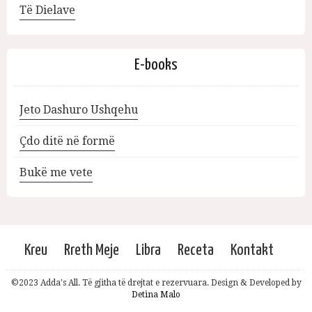
Të Dielave
E-books
Jeto Dashuro Ushqehu
Çdo ditë në formë
Bukë me vete
Kreu
Rreth Meje
Libra
Receta
Kontakt
©2023 Adda's All. Të gjitha të drejtat e rezervuara. Design & Developed by
Detina Malo