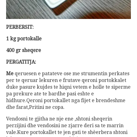
PERBERSIT:
1 kg portokalle
400 gr sheqere
PERGATITJA:
Me
qeruesen e patateve ose me strumentin perkates
per te qeruar lekuren e frutave qeroni portokkalet
duke pasure kujdes te hiqni vetem e holle te siperme
pa prekure ate te bardhe pasi eshte e
hidhure.Qeroni portokallet nga fijet e brendeshme
dhe farat,Pritini ne copa.
Vendosni te gjitha ne nje ene ,shtoni sheqerin
perzijini dhe vendosini ne zjarre deri sa te marrin
vale.Kure portokallet te jen gati te shèerbera shtoni