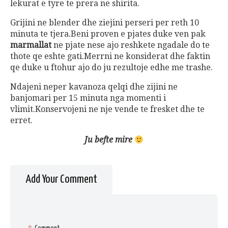
lekurat e tyre te prera ne shirita.
Grijini ne blender dhe ziejini perseri per reth 10
minuta te tjera.Beni proven e pjates duke ven pak
marmallat
ne pjate nese ajo reshkete ngadale do te
thote qe eshte gati.Merrni ne konsiderat dhe faktin
qe duke u ftohur ajo do ju rezultoje edhe me trashe.
Ndajeni neper kavanoza qelqi dhe zijini ne
banjomari per 15 minuta nga momenti i
vlimit.Konservojeni ne nje vende te fresket dhe te
erret.
Ju befte mire
Add Your Comment