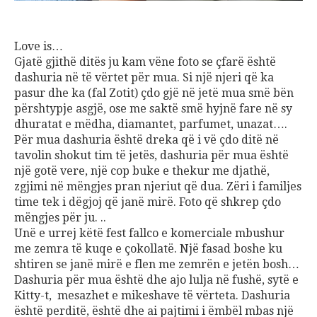
Love is…
Gjatë gjithë ditës ju kam vëne foto se çfarë është
dashuria në të vërtet për mua. Si një njeri që ka
pasur dhe ka (fal Zotit) çdo gjë në jetë mua smë bën
përshtypje asgjë, ose me saktë smë hyjnë fare në sy
dhuratat e mëdha, diamantet, parfumet, unazat….
Për mua dashuria është dreka që i vë çdo ditë në
tavolin shokut tim të jetës, dashuria për mua është
një gotë vere, një cop buke e thekur me djathë,
zgjimi në mëngjes pran njeriut që dua. Zëri i familjes
time tek i dëgjoj që janë mirë. Foto që shkrep çdo
mëngjes për ju. ..
Unë e urrej këtë fest fallco e komerciale mbushur
me zemra të kuqe e çokollatë. Një fasad boshe ku
shtiren se janë mirë e flen me zemrën e jetën bosh…
Dashuria për mua është dhe ajo lulja në fushë, sytë e
Kitty-t, mesazhet e mikeshave të vërteta. Dashuria
është perditë, është dhe ai pajtimi i ëmbël mbas një