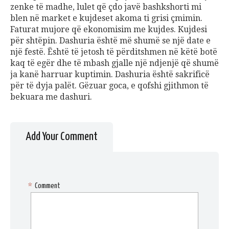
zenke të madhe, lulet që çdo javë bashkshorti mi
blen në market e kujdeset akoma ti grisi çmimin.
Faturat mujore që ekonomisim me kujdes. Kujdesi
për shtëpin. Dashuria është më shumë se një date e
një festë. Është të jetosh të përditshmen në këtë botë
kaq të egër dhe të mbash gjalle një ndjenjë që shumë
ja kanë harruar kuptimin. Dashuria është sakrificë
për të dyja palët. Gëzuar goca, e qofshi gjithmon të
bekuara me dashuri.
Add Your Comment
*
Comment