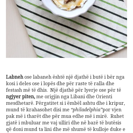
Labneh
ose labaneh është një djathë i butë i bër nga
kosi i deles ose i lopës dhe për raste të ralla dhe
festash më të dhis. Një djathë për lyerje ose për të
ngjyer piten,
me origjin nga Libani dhe Orienti
mesdhetarë. Përgatitet si i ëmbël ashtu dhe i kripur,
mund të krahasohet disi me
“philadelphia”
por vjen
pak më i tharët dhe për mua edhe më i mirë. Ruhet
gjatë i mbuluar me vaj ulliri dhe në bazë të butësis
që doni mund ta lini dhe më shumë të kulloje duke e