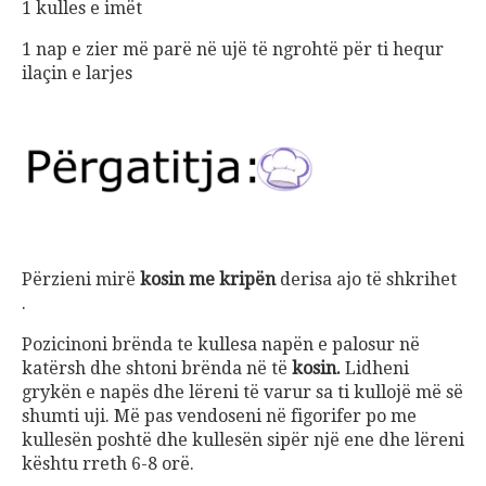
1 kulles e imët
1 nap e zier më parë në ujë të ngrohtë për ti hequr
ilaçin e larjes
Përzieni mirë
kosin me kripën
derisa ajo të shkrihet
.
Pozicinoni brënda te kullesa napën e palosur në
katërsh dhe shtoni brënda në të
kosin.
Lidheni
grykën e napës dhe lëreni të varur sa ti kullojë më së
shumti uji. Më pas vendoseni në figorifer po me
kullesën poshtë dhe kullesën sipër një ene dhe lëreni
kështu rreth 6-8 orë.